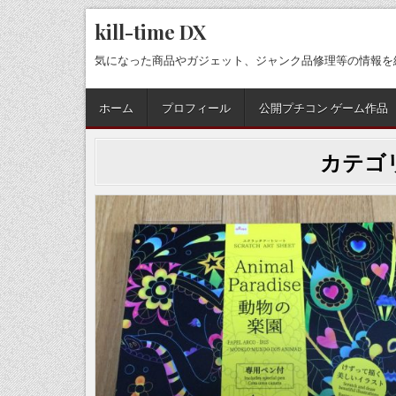
Skip
kill-time DX
to
content
気になった商品やガジェット、ジャンク品修理等の情報を
ホーム
プロフィール
公開プチコン ゲーム作品
カテゴ