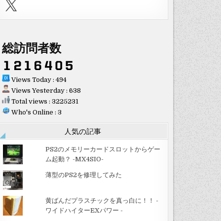
X
総訪問者数
Views Today : 494
Views Yesterday : 638
Total views : 3225231
Who's Online : 3
人気の記事
PS2のメモリーカードスロットからゲー
ム起動？ -MX4SIO-
薄型のPS2を修理してみた
黄ばんだプラスチックを真っ白に！！ -
ワイドハイターEXパワー -