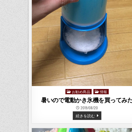
お勧め商品
情報
Posted
in
暑いので電動かき氷機を買ってみ
2019/08/20
暑
続きを読む
い
の
で
電