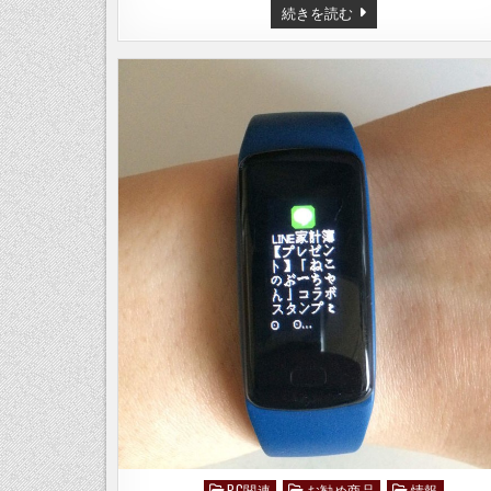
ア
続きを読む
ク
ア
の
黄
ば
ん
だ
ヘ
ッ
ド
ラ
イ
ト
を
磨
い
て
み
た
–
ヘ
ッ
ド
ラ
イ
ト
ク
リ
ア
–
PC関連
お勧め商品
情報
Posted