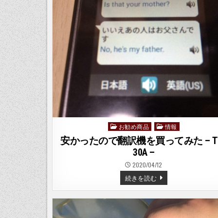
お勧め商品
情報
Posted
in
安かったので翻訳機を買ってみた – T
30A –
2020/04/12
安
続きを読む
か
っ
た
の
で
翻