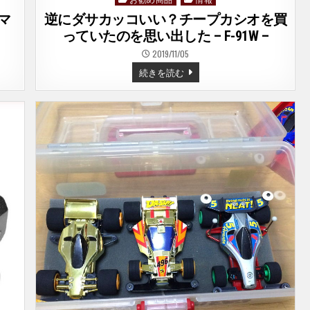
in
マ
逆にダサカッコいい？チープカシオを買
っていたのを思い出した – F-91W –
2019/11/05
逆
続きを読む
に
ダ
サ
カ
ッ
コ
い
い？
チ
ー
プ
カ
シ
オ
を
買
っ
て
い
た
の
を
思
い
出
し