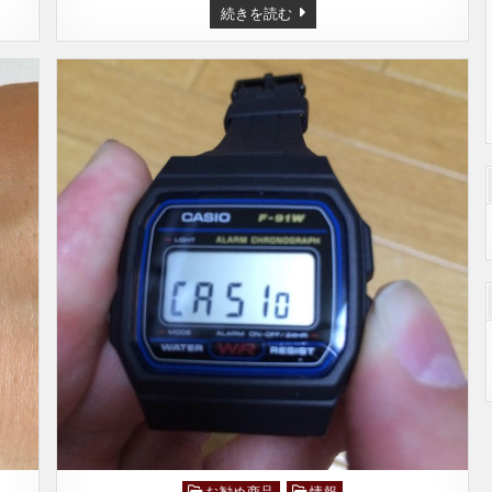
（小
続きを読む
ネ
タ）
コ
イ
ン
セ
レ
ク
タ
ー
付
き
貯
金
箱
買
っ
て
み
た
お勧め商品
情報
Posted