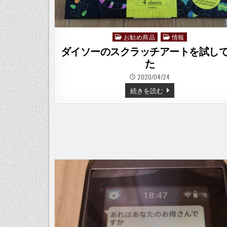
お勧め商品
情報
Posted
in
ダイソーのスクラッチアートを試し
た
2020/04/24
ダ
続きを読む
イ
ソ
ー
の
ス
ク
ラ
ッ
チ
ア
ー
ト
を
試
し
て
み
た