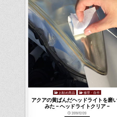
訳
機
を
買
っ
て
み
た
–
TW-
30A
–
お勧め商品
修理・自作
Posted
in
アクアの黄ばんだヘッドライトを磨
みた – ヘッドライトクリア –
2019/12/20