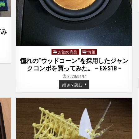
てみ
お勧め商品
情報
Posted
in
憧れの”ウッドコーン”を採用したジャン
クコンポを買ってみた。 – EX-S1B –
2020/04/17
憧
続きを読む
れ
の”ウ
ッ
ド
コ
ー
ン”を
採
用
し
た
ジ
ャ