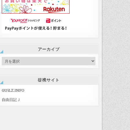
アーカイブ
ア
ー
カ
イ
提携サイト
ブ
GUiLZ.INFO
自由日記Ｊ