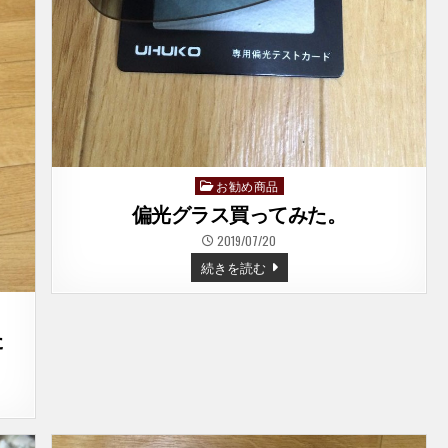
–
レ
ー
サ
ー
ミ
ニ
四
駆
–
お勧め商品
Posted
in
偏光グラス買ってみた。
2019/07/20
偏
続きを読む
光
グ
ラ
ス
買
た
っ
て
み
た。