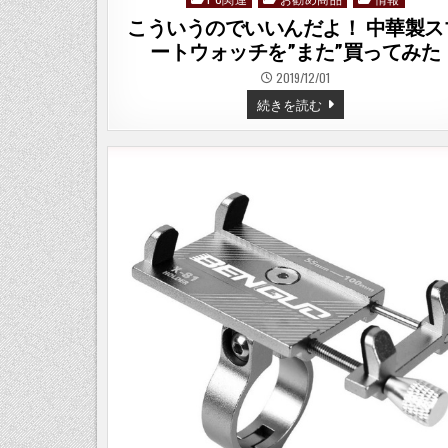
in
こういうのでいいんだよ！ 中華製ス
ートウォッチを”また”買ってみた
2019/12/01
こ
続きを読む
う
い
う
の
で
い
い
ん
だ
よ！
中
華
製
ス
マ
ー
ト
ウ
ォ
ッ
チ
を”ま
た”買
っ
て
み