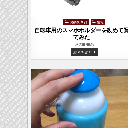
た
お勧め商品
情報
Posted
in
自転車用のスマホホルダーを改めて
てみた
2019/10/15
自
続きを読む
転
車
用
の
ス
マ
ホ
ホ
ル
ダ
ー
を
改
め
て
買
っ
て
み
た