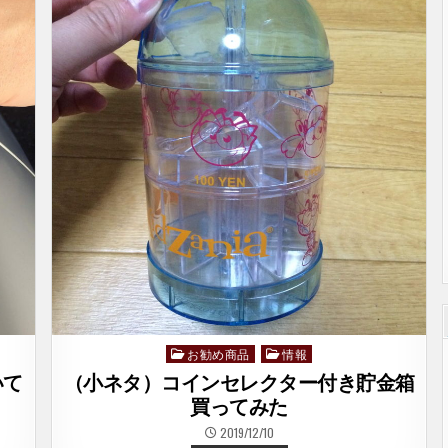
風
車
を
作
っ
て
み
た
–
ス
ト
ラ
ン
ド
ビ
ー
ス
ト
–
お勧め商品
情報
Posted
in
いて
（小ネタ）コインセレクター付き貯金箱
買ってみた
2019/12/10