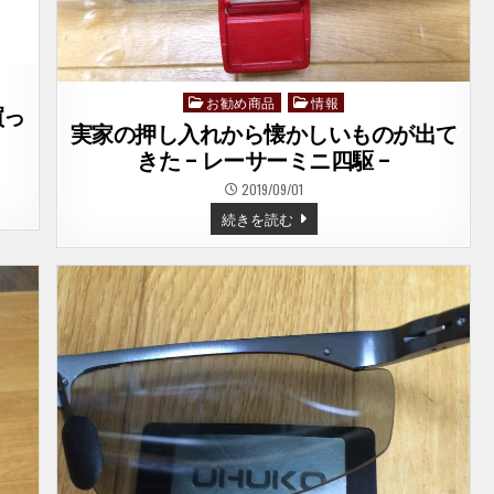
た
–
F-
91W
–
お勧め商品
情報
Posted
買っ
in
実家の押し入れから懐かしいものが出て
きた – レーサーミニ四駆 –
2019/09/01
実
続きを読む
家
の
押
し
入
れ
か
ら
懐
か
し
い
も
の
が
出
て
き
た