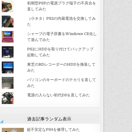
初期型PSPの電源プラグ端子の不具合を
直してみた
（小ネタ）PS2の内蔵電池を交換してみ
た
シャープの電子辞書をWindows CE化し
て遊んでみた
PS2にHDDを取り付けてバックアップ
起動してみた
東芝のBDレコーダーのHDDを換装して
みた
パソコンのキーボードのテカリを直して
みた
電源の入らない初代DSを直してみた
過去記事ランダム表示
超不安定なPS4を修理してみた