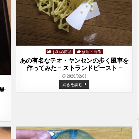
ン
ク
コ
ン
ポ
を
買
っ
て
み
た。
–
EX-
お勧め商品
修理・自作
Posted
S1B
–
in
あの有名なテオ・ヤンセンの歩く風車を
作ってみた – ストランドビースト –
2020/02/03
あ
続きを読む
の
W-
有
名
な
テ
オ・
ヤ
ン
セ
ン
の
歩
く