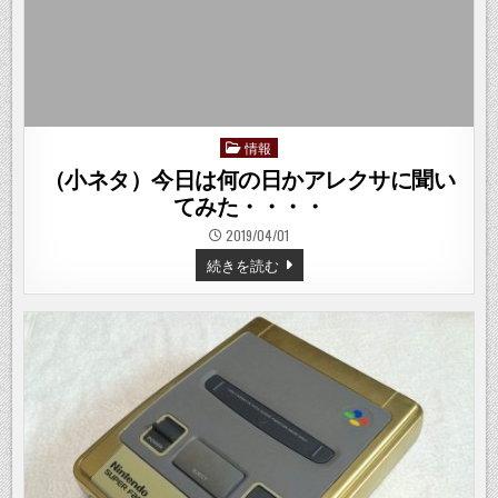
を
ホ
ワ
イ
ト
ニ
ン
グ
し
て
み
情報
Posted
た
in
（小ネタ）今日は何の日かアレクサに聞い
てみた・・・・
2019/04/01
（小
続きを読む
ネ
タ）
今
日
は
何
の
日
か
ア
レ
ク
サ
に
聞
い