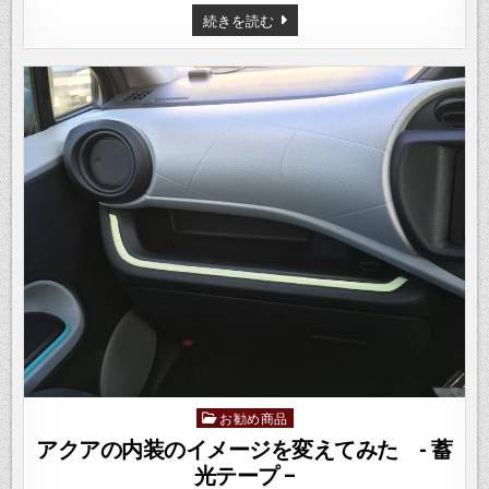
IOS
続きを読む
版
の
ソ
フ
ト
ウ
ェ
ア
MIDI
音
源
買
っ
て
み
た
–
SOUND
CANVAS
FOR
IOS
–
お勧め商品
Posted
in
アクアの内装のイメージを変えてみた - 蓄
光テープ –