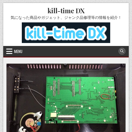
Skip
kill-time DX
to
content
気になった商品やガジェット、ジャンク品修理等の情報を紹介！
MENU