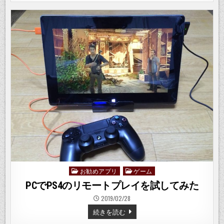
の
PS4
リ
モ
ー
ト
ア
プ
リ
を
買
っ
て
み
た
–
R-
PLAY
–
お勧めアプリ
ゲーム
Posted
in
PCでPS4のリモートプレイを試してみた
2019/02/28
PC
続きを読む
で
PS4