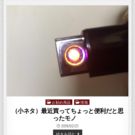
の
リ
モ
ー
ト
プ
レ
イ
を
試
し
て
み
た
お勧め商品
情報
Posted
in
（小ネタ）最近買ってちょっと便利だと思
ったモノ
2019/02/21
（小
続きを読む