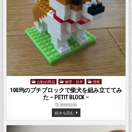
み
た -
ゴ
ー
ジ
ャ
ス
ス
ー
フ
ァ
ミ
–
お勧め商品
修理・自作
情報
Posted
in
100均のプチブロックで柴犬を組み立ててみ
た – PETIT BLOCK –
2019/03/25
100
続きを読む
均
の
プ
チ
ブ