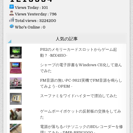
Views Today : 101
Views Yesterday : 796
Total views : 3224200
Who's Online : 0
人気の記事
PS2のメモリーカードスロットからゲーム起
動？ -MX4SIO-
シャープの電子辞書をWindows CE化して遊ん
でみた
FM音源の無いPC-9821実機でFM音源を鳴らし
てみよう- OPEM -
スーファミをワイドハイターで漂泊してみた
ゲームボーイポケットの反射板の交換をしてみ
た
電源が落ちるパナソニックのBDレコーダーを修
理してみた - DMR-BRW1000 -