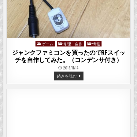
1
–
ゲーム
修理・自作
情報
Posted
in
ジャンクファミコンを買ったのでRFスイッ
チを自作してみた。（コンデンサ付き）
2018/11/14
ジ
続きを読む
ャ
ン
ク
フ
ァ
ミ
コ
ン
を
買
っ
た
の
で
RF