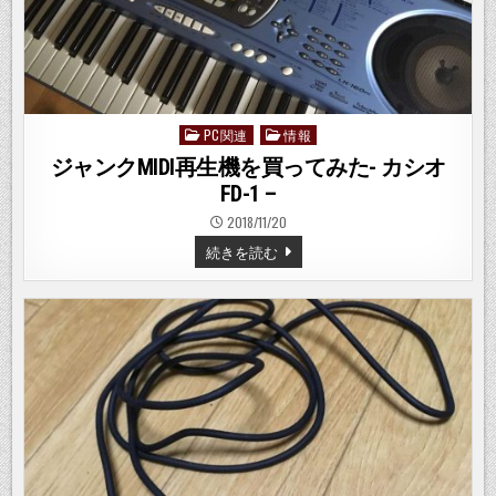
と
効
果
ア
リ
だ
っ
た！
–
AM
PC関連
情報
Posted
ル
in
ー
ジャンクMIDI再生機を買ってみた- カシオ
プ
ア
FD-1 –
ン
テ
2018/11/20
ナ
–
ジ
続きを読む
ャ
ン
ク
MIDI
再
生
機
を
買
っ
て
み
た-
カ
シ
オ
FD-