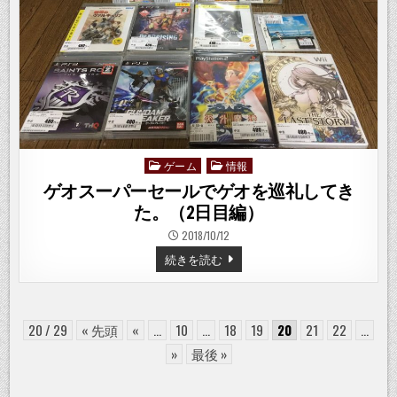
ゲ
ル
マ
ニ
ウ
ム
ラ
ジ
オ
–
ゲーム
情報
Posted
in
ゲオスーパーセールでゲオを巡礼してき
た。（2日目編）
2018/10/12
ゲ
続きを読む
オ
ス
ー
パ
ー
セ
20 / 29
« 先頭
«
...
10
...
18
19
20
21
22
...
ー
ル
»
最後 »
で
ゲ
オ
を