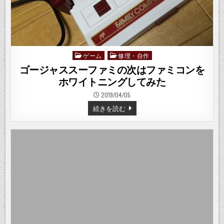
ゲーム
修理・自作
Posted
in
ゴージャススーファミの次はファミコンを
ホワイトニングしてみた
2019/04/05
ゴ
続きを読む
ー
ジ
ャ
ス
ス
ー
フ
ァ
ミ
の
次
は
フ
ァ
ミ
コ
ン