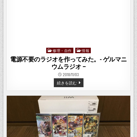
ス
イ
ッ
チ
を
自
作
し
て
み
た。
（コ
ン
修理・自作
情報
Posted
デ
in
ン
電源不要のラジオを作ってみた。- ゲルマニ
サ
付
ウムラジオ –
き）
2018/11/03
電
続きを読む
源
不
要
の
ラ
ジ
オ
を
作
っ
て
み
た。-