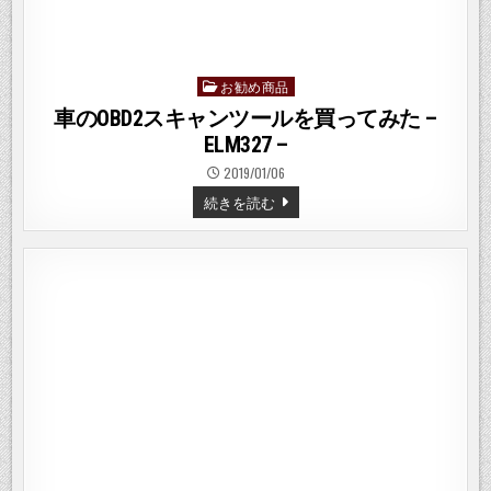
お勧め商品
Posted
in
車のOBD2スキャンツールを買ってみた –
ELM327 –
2019/01/06
車
続きを読む
の
OBD2
ス
キ
ャ
ン
ツ
ー
ル
を
買
っ
て
み
た
–
ELM327
–