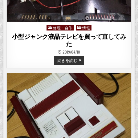
修理・自作
情報
Posted
in
小型ジャンク液晶テレビを買って直してみ
た
2019/04/10
小
続きを読む
型
ジ
ャ
ン
ク
液
晶
テ
レ
ビ
を
買
っ
て
直
し
て
み
た