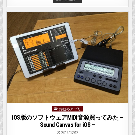
ネ
タ）
最
近
買
っ
て
ち
ょ
っ
と
便
利
だ
と
思
っ
た
モ
ノ
お勧めアプリ
Posted
in
iOS版のソフトウェアMIDI音源買ってみた –
Sound Canvas for iOS –
2019/02/12