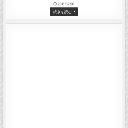
2019/02/05
ア
続きを読む
ク
ア
の
内
装
の
イ
メ
ー
ジ
を
変
え
て
み
た -
蓄
光
テ
ー
プ
–