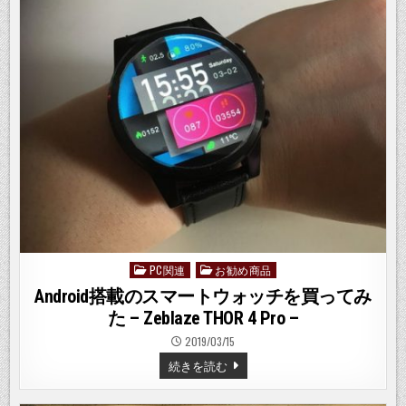
ロ
ッ
ク
で
柴
犬
を
組
み
立
て
て
み
た
–
PETIT
BLOCK
–
PC関連
お勧め商品
Posted
in
Android搭載のスマートウォッチを買ってみ
た – Zeblaze THOR 4 Pro –
2019/03/15
ANDROID
続きを読む
搭
載
の