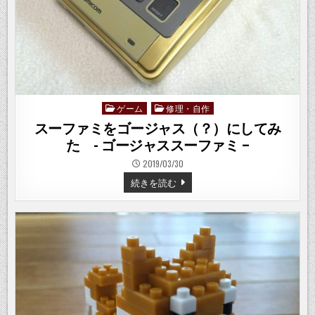
て
み
た・・・・
ゲーム
修理・自作
Posted
in
スーファミをゴージャス（？）にしてみ
た - ゴージャススーファミ –
2019/03/30
ス
続きを読む
ー
フ
ァ
ミ
を
ゴ
ー
ジ
ャ
ス
（？）
に
し
て