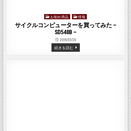
お勧め商品
情報
Posted
in
サイクルコンピューターを買ってみた –
SD548B –
2019/01/26
サ
続きを読む
イ
ク
ル
コ
ン
ピ
ュ
ー
タ
ー
を
買
っ
て
み
た
–
SD548B
–