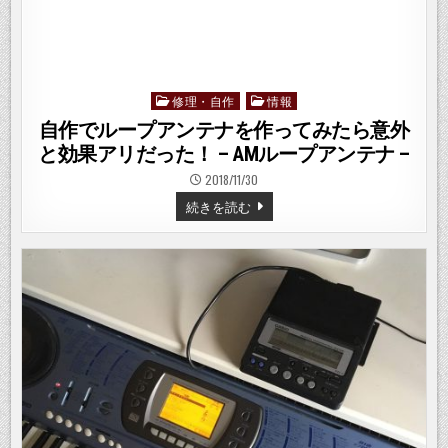
修理・自作
情報
Posted
in
自作でループアンテナを作ってみたら意外
と効果アリだった！ – AMループアンテナ –
2018/11/30
自
続きを読む
作
で
ル
ー
プ
ア
ン
テ
ナ
を
作
っ
て
み
た
ら
意
外