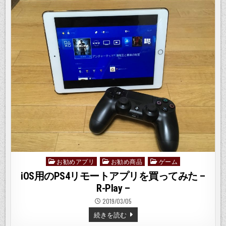
ス
マ
ー
ト
ウ
ォ
ッ
チ
を
買
っ
て
み
た
–
ZEBLAZE
THOR
4
PRO
–
お勧めアプリ
お勧め商品
ゲーム
Posted
in
iOS用のPS4リモートアプリを買ってみた –
R-Play –
2019/03/05
IOS
続きを読む
用