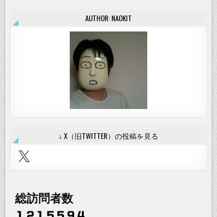
巡
礼
AUTHOR: NAOKIT
し
て
き
た。
（2
日
目
編）
↓ X（旧TWITTER）の投稿を見る
X
総訪問者数