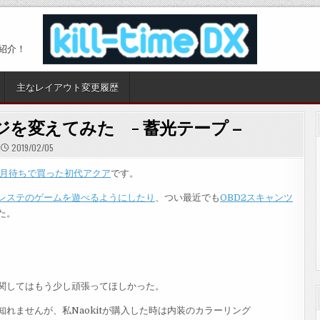
紹介！
主なレイアウト変更履歴
を変えてみた - 蓄光テープ –
2019/02/05
4ヵ月待ちで買った初代アクア
です。
レステのゲームを遊べるようにしたり
、つい最近でも
OBD2スキャンツ
た。
関してはもう少し頑張ってほしかった。
れませんが、私Naokitが購入した時は内装のカラーリング