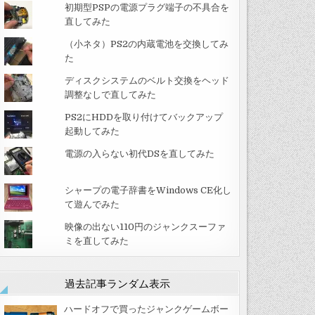
初期型PSPの電源プラグ端子の不具合を
直してみた
（小ネタ）PS2の内蔵電池を交換してみ
た
ディスクシステムのベルト交換をヘッド
調整なしで直してみた
PS2にHDDを取り付けてバックアップ
起動してみた
電源の入らない初代DSを直してみた
シャープの電子辞書をWindows CE化し
て遊んでみた
映像の出ない110円のジャンクスーファ
ミを直してみた
過去記事ランダム表示
ハードオフで買ったジャンクゲームボー