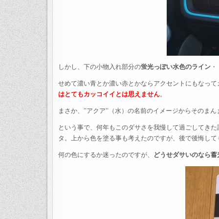
しかし、下の小物入れ部分の
蛍光っぽい水色のライン
・
せめて濃い青とか濃い赤とかならアクセントにもなって
はとてもカッコイイとは思えません
。
まさか、”アクア”（水）の名前のイメージからそのま
という事で、何年もこのダサさを我慢して過ごしてきた
タ。上から色を塗る事も考えたのですが、後で後悔して
何の色にするか迷ったのですが、
どうせダサいのなら蓄