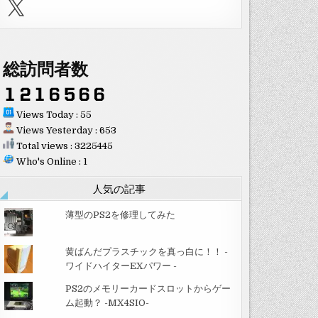
X
総訪問者数
Views Today : 55
Views Yesterday : 653
Total views : 3225445
Who's Online : 1
人気の記事
薄型のPS2を修理してみた
黄ばんだプラスチックを真っ白に！！ -
ワイドハイターEXパワー -
PS2のメモリーカードスロットからゲー
ム起動？ -MX4SIO-