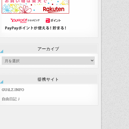
アーカイブ
ア
ー
カ
イ
提携サイト
ブ
GUiLZ.INFO
自由日記Ｊ