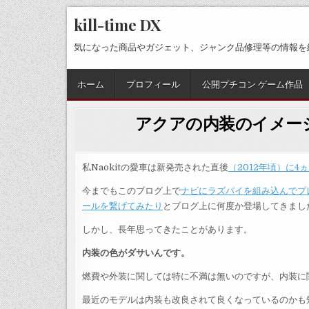
Skip
kill-time DX
to
content
気になった商品やガジェット、ジャンク品修理等の情報を
ホーム
プロフィール
公開プチコン ゲーム作品
アクアの内装のイメージ
私Naokitの愛車は新発売された直後
（2012年頃）に
今までもこのブログ上で
ナビにラズパイを組み込んでプ
ールを繋げてみたり
とブログ上に何度か登場してきまし
しかし、長年思ってきたことがあります。
内装の色がダサいんです。
燃費や外装に関しては特に不満は無いのですが、内装に
最近のモデルは内装も改良されて良くなっているのかも知