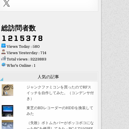
X
総訪問者数
Views Today : 580
Views Yesterday : 714
Total views : 3223883
Who's Online : 1
人気の記事
ジャンクファミコンを買ったのでRFス
イッチを自作してみた。（コンデンサ付
き）
東芝のBDレコーダーのHDDを換装して
みた
（失敗）ボトムカバーがボッコボコにな
ったPCを修理してみた - PC-LZ550HS