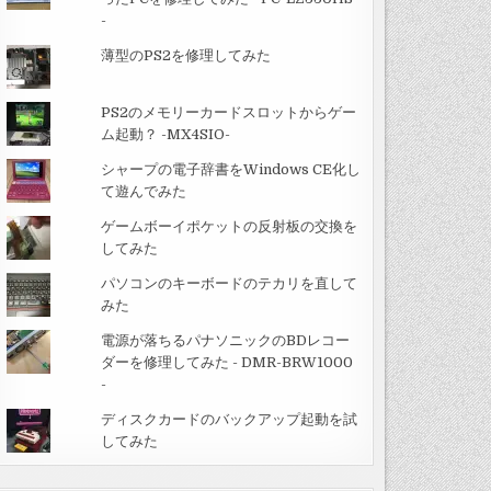
-
薄型のPS2を修理してみた
PS2のメモリーカードスロットからゲー
ム起動？ -MX4SIO-
シャープの電子辞書をWindows CE化し
て遊んでみた
ゲームボーイポケットの反射板の交換を
してみた
パソコンのキーボードのテカリを直して
みた
電源が落ちるパナソニックのBDレコー
ダーを修理してみた - DMR-BRW1000
-
ディスクカードのバックアップ起動を試
してみた