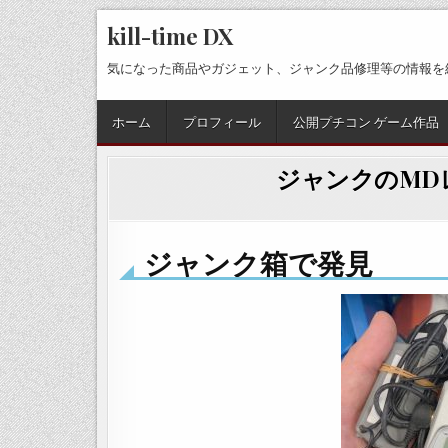
Skip
kill-time DX
to
content
気になった商品やガジェット、ジャンク品修理等の情報を
ホーム
プロフィール
公開プチコン ゲーム作品
ジャンクのMD
ジャンク箱で発見