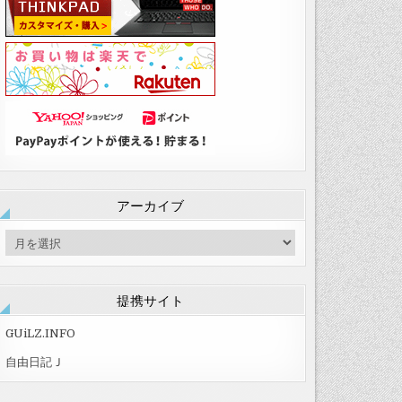
アーカイブ
ア
ー
カ
イ
提携サイト
ブ
GUiLZ.INFO
自由日記Ｊ