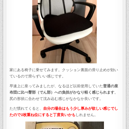
家にある椅子に乗せてみます。クッション裏面の滑り止めが効い
ているので滑らずいい感じです。
早速上に座ってみましたが、なるほど以前使用していた
普通の座
布団に比べ臀部（でん部）への負担がかなり軽く感じられます
。
尻の形状に合わせて沈み込む感じがなかなか良いです。
ただ慣れてくると、
自分の場合はもう少し厚みが欲しい感じでし
たので2枚重ね位にすると丁度良いかも
しれません。