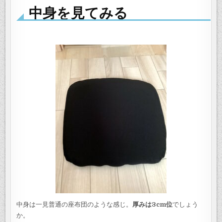
中身を見てみる
中身は一見普通の座布団のような感じ。
厚みは3cm位
でしょう
か。