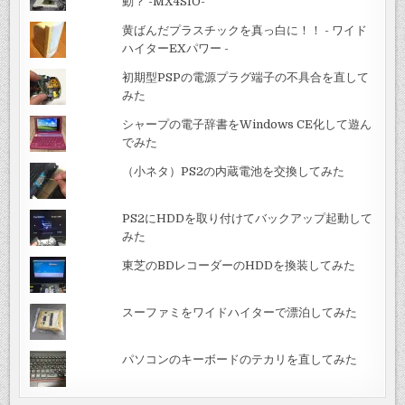
動？ -MX4SIO-
黄ばんだプラスチックを真っ白に！！ - ワイド
ハイターEXパワー -
初期型PSPの電源プラグ端子の不具合を直して
みた
シャープの電子辞書をWindows CE化して遊ん
でみた
（小ネタ）PS2の内蔵電池を交換してみた
PS2にHDDを取り付けてバックアップ起動して
みた
東芝のBDレコーダーのHDDを換装してみた
スーファミをワイドハイターで漂泊してみた
パソコンのキーボードのテカリを直してみた