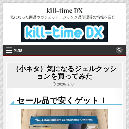
Skip
kill-time DX
to
content
気になった商品やガジェット、ジャンク品修理等の情報を紹介！
MENU
（小ネタ）気になるジェルクッシ
ョンを買ってみた
2020/12/10
セール品で安くゲット！