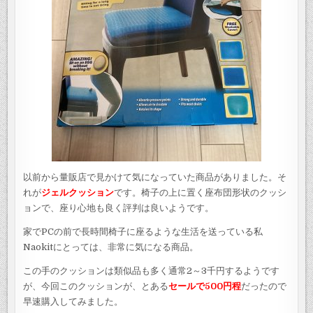
以前から量販店で見かけて気になっていた商品がありました。そ
れが
ジェルクッション
です。椅子の上に置く座布団形状のクッシ
ョンで、座り心地も良く評判は良いようです。
家でPCの前で長時間椅子に座るような生活を送っている私
Naokitにとっては、非常に気になる商品。
この手のクッションは類似品も多く通常2～3千円するようです
が、今回このクッションが、とある
セールで500円程
だったので
早速購入してみました。