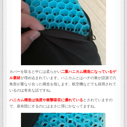
カバーを取ると中には柔らかい
二重ハニカム構造になっているゲ
ル素材
が埋め込まれています。ハニカムとはハチの巣が語源で六
角形が重なり合った構造を指します。航空機などでも採用されて
いるのは有名な話ですね。
ハニカム構造は強度や衝撃吸収に優れている
とされていますの
で、座布団にするのにはまさに理にかなってますね。