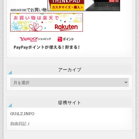
amazonでお買い物
アーカイブ
ア
ー
カ
イ
提携サイト
ブ
GUiLZ.INFO
自由日記Ｊ