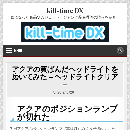
Skip
kill-time DX
to
content
気になった商品やガジェット、ジャンク品修理等の情報を紹介！
MENU
アクアの黄ばんだヘッドライトを
磨いてみた – ヘッドライトクリア
–
2019/12/20
アクアのポジションランプ
が切れた
先日アクアのポジションランプ（車幅灯）の片方が切れました。