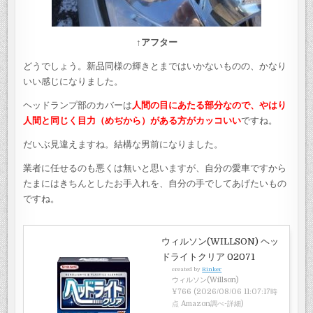
↑アフター
どうでしょう。新品同様の輝きとまではいかないものの、かなり
いい感じになりました。
ヘッドランプ部のカバーは
人間の目にあたる部分なので、やはり
人間と同じく目力（めぢから）がある方がカッコいい
ですね。
だいぶ見違えますね。結構な男前になりました。
業者に任せるのも悪くは無いと思いますが、自分の愛車ですから
たまにはきちんとしたお手入れを、自分の手でしてあげたいもの
ですね。
ウィルソン(WILLSON) ヘッ
ドライトクリア 02071
created by
Rinker
ウィルソン(Willson)
¥766
(2026/08/06 11:07:17時
点 Amazon調べ-
詳細)