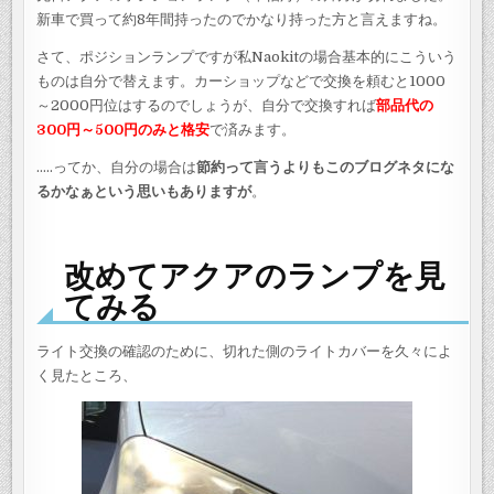
新車で買って約8年間持ったのでかなり持った方と言えますね。
さて、ポジションランプですが私Naokitの場合基本的にこういう
ものは自分で替えます。カーショップなどで交換を頼むと1000
～2000円位はするのでしょうが、自分で交換すれば
部品代の
300円～500円のみと格安
で済みます。
…..ってか、自分の場合は
節約って言うよりもこのブログネタにな
るかなぁという思いもありますが
。
改めてアクアのランプを見
てみる
ライト交換の確認のために、切れた側のライトカバーを久々によ
く見たところ、