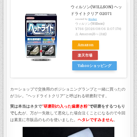
ウィルソン(WILLSON) ヘッ
ドライトクリア 02071
created by
Rinker
ウィルソン(Willson)
¥766
(2026/08/06 11:07:17時
点 Amazon調べ-
詳細)
Amazon
楽天市場
Yahooショッピング
カーショップで交換用のポジショニングランプと一緒に買ったの
がコレ。”ヘッドライトクリア”と呼ばれる研磨剤です。
実は本当はネタで
”研磨剤の入った歯磨き粉”
で
研磨をするつもり
でした
が、万が一失敗して悪化した場合泣くことになるので今回
は素直に市販品のものを使いました。
ヘタレですみません
。