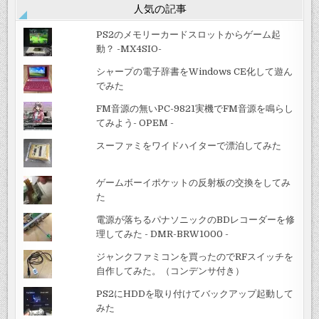
人気の記事
PS2のメモリーカードスロットからゲーム起
動？ -MX4SIO-
シャープの電子辞書をWindows CE化して遊ん
でみた
FM音源の無いPC-9821実機でFM音源を鳴らし
てみよう- OPEM -
スーファミをワイドハイターで漂泊してみた
ゲームボーイポケットの反射板の交換をしてみ
た
電源が落ちるパナソニックのBDレコーダーを修
理してみた - DMR-BRW1000 -
ジャンクファミコンを買ったのでRFスイッチを
自作してみた。（コンデンサ付き）
PS2にHDDを取り付けてバックアップ起動して
みた