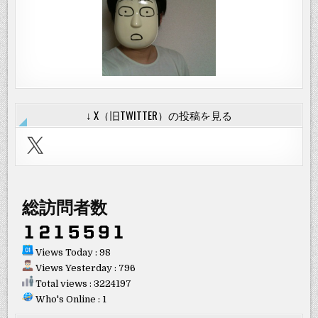
↓ X（旧TWITTER）の投稿を見る
X
総訪問者数
Views Today : 98
Views Yesterday : 796
Total views : 3224197
Who's Online : 1