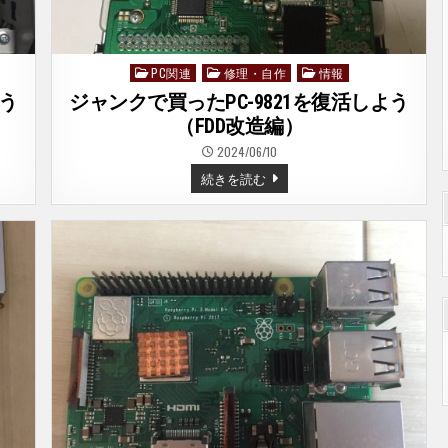
PC関連
修理・自作
情報
Posted
in
よう
ジャンクで買ったPC-9821を復活しよう
（FDD改造編）
2024/06/10
ジ
続きを読む
ャ
ン
ク
で
買
っ
た
PC-
9821
を
復
活
し
よ
う
（FDD
改
造
編）