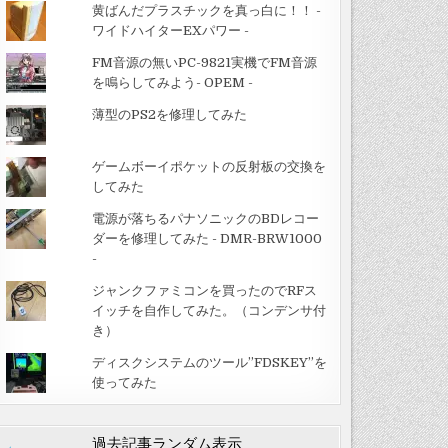
黄ばんだプラスチックを真っ白に！！ -
ワイドハイターEXパワー -
FM音源の無いPC-9821実機でFM音源
を鳴らしてみよう- OPEM -
薄型のPS2を修理してみた
ゲームボーイポケットの反射板の交換を
してみた
電源が落ちるパナソニックのBDレコー
ダーを修理してみた - DMR-BRW1000
-
ジャンクファミコンを買ったのでRFス
イッチを自作してみた。（コンデンサ付
き）
ディスクシステムのツール”FDSKEY”を
使ってみた
過去記事ランダム表示