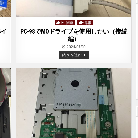
た
PC関連
情報
Posted
in
Sイ
PC-98でMOドライブを使用したい（接続
編）
2024/07/30
PC-
続きを読む
98
で
MO
ド
ラ
イ
ブ
を
使
用
し
た
い
（接
続
編）