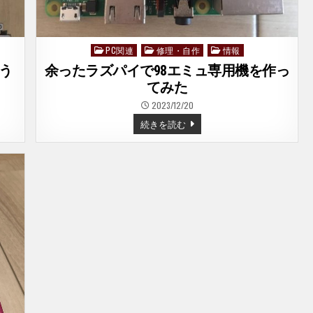
PC関連
修理・自作
情報
Posted
in
よう
余ったラズパイで98エミュ専用機を作っ
てみた
2023/12/20
余
続きを読む
っ
た
ラ
ズ
パ
イ
で
98
エ
ミ
ュ
専
用
機
を
作
っ
て
み
た