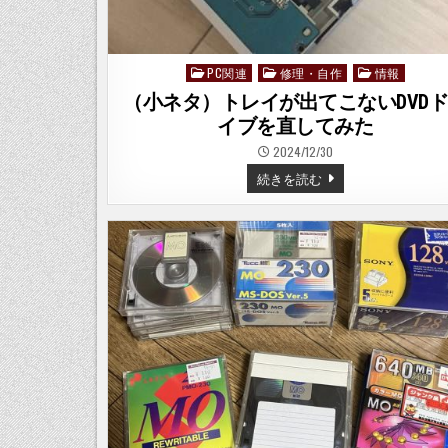
う-
OPEM
–
PC関連
修理・自作
情報
Posted
in
（小ネタ）トレイが出てこないDVD
イブを直してみた
2024/12/30
（小
続きを読む
ネ
タ）
ト
レ
イ
が
出
て
こ
な
い
DVD
ド
ラ
イ
ブ
を
直
し
て