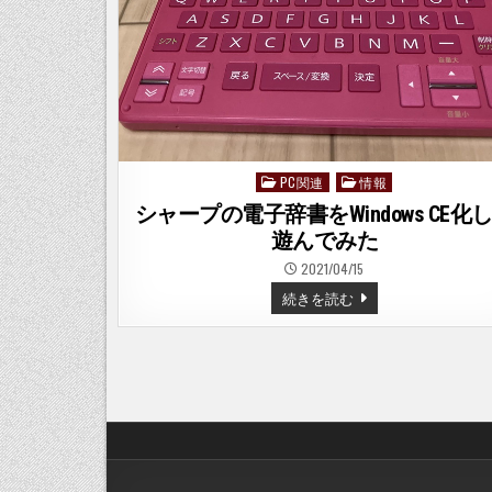
PC関連
情報
Posted
in
シャープの電子辞書をWindows CE化
遊んでみた
2021/04/15
シ
続きを読む
ャ
ー
プ
の
電
子
辞
書
を
WINDOWS
CE
化
し