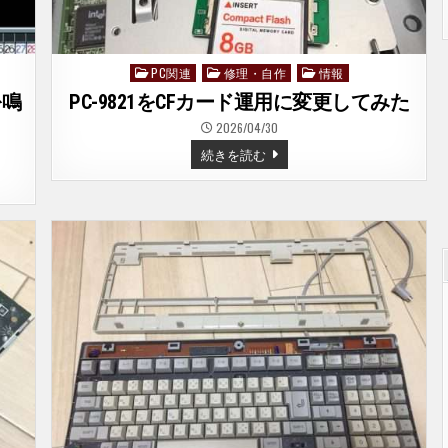
PC関連
修理・自作
情報
Posted
in
を鳴
PC-9821をCFカード運用に変更してみた
2026/04/30
PC-
続きを読む
9821
を
CF
カ
ー
ド
運
用
に
変
更
し
て
み
た