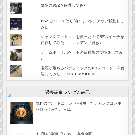
薄型のPS2を修理してみた
PS2にHDDを取り付けてバックアップ起動して
みた
ジャンクファミコンを買ったのでRFスイッチを
自作してみた。（コンデンサ付き）
ゲームボーイポケットの反射板の交換をしてみ
た
電源が落ちるパナソニックのBDレコーダーを修
理してみた - DMR-BRW1000 -
過去記事ランダム表示
憧れの”ウッドコーン”を採用したジャンクコンポ
を買ってみた。 – E…
全て嘘の記事です!w -虚構新聞-