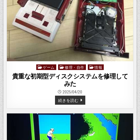
ッ
プ
起
動
を
試
し
て
み
た
ゲーム
修理・自作
情報
Posted
in
貴重な初期型ディスクシステムを修理して
みた
2025/04/20
貴
続きを読む
重
な
初
期
型
デ
ィ
ス
ク