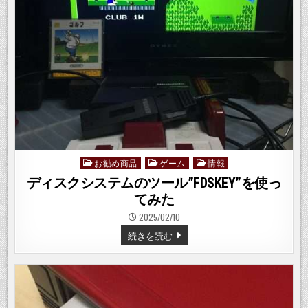
シ
ス
テ
ム
を
修
理
し
て
み
た
お勧め商品
ゲーム
情報
Posted
in
ディスクシステムのツール”FDSKEY”を使っ
てみた
2025/02/10
デ
続きを読む
ィ
ス
ク
シ
ス
テ
ム
の