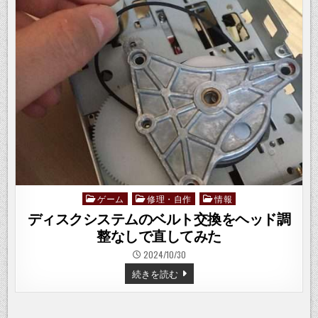
ム
の
ヘ
ッ
ド
保
護
シ
ー
ト
を
自
作
し
て
み
た。
ゲーム
修理・自作
情報
Posted
in
ディスクシステムのベルト交換をヘッド調
整なしで直してみた
2024/10/30
デ
続きを読む
ィ
ス
ク
シ