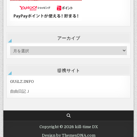
アーカイブ
ア
ー
カ
イ
提携サイト
ブ
GUiLZ.INFO
自由日記Ｊ
Copyright © 2026 kill-time DX
Design by ThemesDNA.com