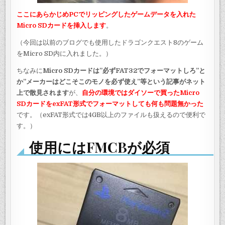
ここにあらかじめPCでリッピングしたゲームデータを入れた
Micro SDカードを挿入します
。
（今回は以前のブログでも使用したドラゴンクエスト8のゲーム
をMicro SD内に入れました。）
ちなみに
Micro SDカードは”必ずFAT32でフォーマット
しろ”と
か”メーカーはどこそこのモノを必ず使え”等という記事がネット
上で散見されます
が、
自分の環境ではダイソーで買ったMicro
SDカードをexFAT形式でフォーマットしても何も問題無かった
です。（exFAT形式では4GB以上のファイルも扱えるので便利で
す。）
使用にはFMCBが必須