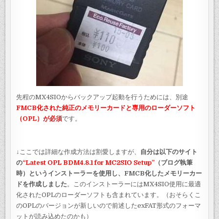
先程のMX4SIOからバックアップ起動を行うためには、別途
FMCB化された純正のメモリーカードと専用のローダーソフト
（OPL）が必須
です。
↓ここでは詳細な作成方法は割愛しますが、
自分は以下のサイト
の
“Latest OPL BDM4.8.1 for MC2SIO Setup”
（ブログ執筆
時）というインストーラーを使用し、FMCB化したメモリーカー
ドを作成しました
。このインストーラーにはMX4SIO使用に最適
化されたOPLのローダーソフトも含まれています。（おそらくこ
のOPLのバージョンが新しいので前述したexFAT形式のフォーマ
ットが読み込めたのかも）