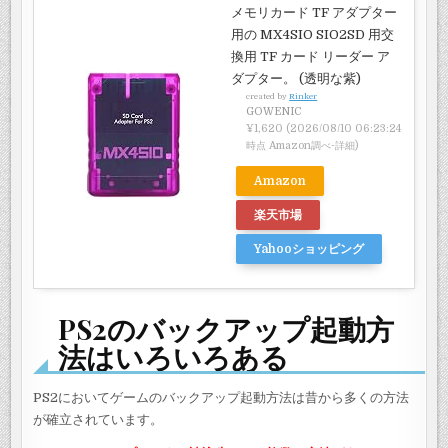
メモリカード TF アダプター
用の MX4SIO SIO2SD 用交
換用 TF カード リーダー ア
ダプター。 (透明な紫)
created by
Rinker
GOWENIC
¥1,620
(2026/08/10 06:23:24
時点 Amazon調べ-
詳細)
Amazon
楽天市場
Yahooショッピング
PS2のバックアップ起動方
法はいろいろある
PS2においてゲームのバックアップ起動方法は昔から多くの方法
が確立されています。