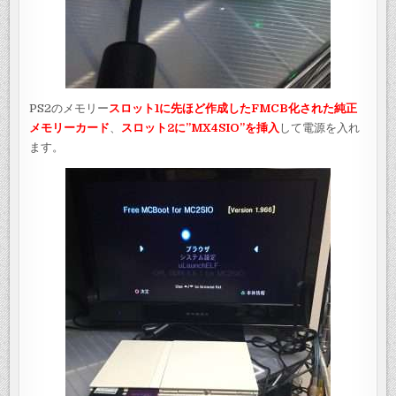
PS2のメモリー
スロット1に先ほど作成したFMCB化された純正
メモリーカード
、
スロット2に”MX4SIO”を挿入
して電源を入れ
ます。