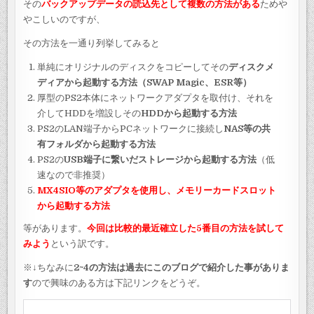
その
バックアップデータの読込先として複数の方法がある
ためや
やこしいのですが、
その方法を一通り列挙してみると
単純にオリジナルのディスクをコピーしてその
ディスクメ
ディアから起動する方法（SWAP Magic、ESR等
）
厚型のPS2本体にネットワークアダプタを取付け、それを
介してHDDを増設しその
HDDから起動する方法
PS2のLAN端子からPCネットワークに接続し
NAS等の共
有フォルダから起動する方法
PS2の
USB端子に繋いだストレージから起動する方法
（低
速なので非推奨）
MX4SIO等のアダプタを使用し、メモリーカードスロット
から起動する方法
等があります。
今回は比較的最近確立した5番目の方法を試して
みよう
という訳です。
※↓ちなみに
2~4の方法は過去にこのブログで紹介した事がありま
す
ので興味のある方は下記リンクをどうぞ。