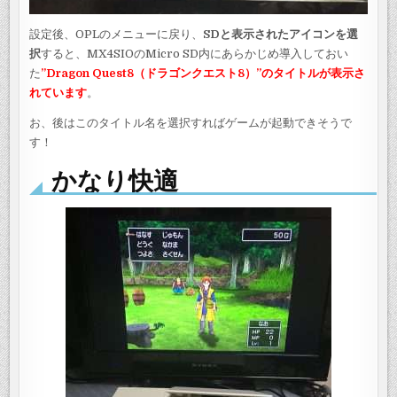
設定後、OPLのメニューに戻り、
SDと表示されたアイコンを選
択
すると、MX4SIOのMicro SD内にあらかじめ導入しておい
た
”Dragon Quest8（ドラゴンクエスト8）”のタイトルが表示さ
れています
。
お、後はこのタイトル名を選択すればゲームが起動できそうで
す！
かなり快適