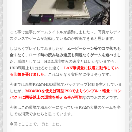
って事で無事にゲームタイトルが起動しました～。写真からディ
スクレスでゲームが起動しているのが確認できると思います。
しばらくプレイしてみましたが、
ムービーシーン等でコマ落ちも
全くなく、ロード時の読み込み速度も問題なくゲームを遊べまし
た
。感想としては、HDD環境並みの速度とはいかないまでも、
USB環境よりははるかに速く、
LAN環境並に快適に動作してい
る印象を受けました
。これはかなり実用的に使えそうです。
今までは厚型PS2のHDD環境でバックアップ起動を主としていま
したが、
MX4SIOを使えば薄型PS2でよりシンプル・軽量・コン
パクトに同等以上の環境を整える事が可能
なのでおススメです。
今後はこの環境で積みゲーになっているPS2の大量のゲームを少
しでも消費できたらと思っています。
今回はここまで。では、また。