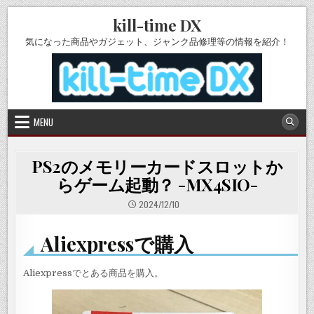
Skip
kill-time DX
to
content
気になった商品やガジェット、ジャンク品修理等の情報を紹介！
MENU
PS2のメモリーカードスロットか
らゲーム起動？ -MX4SIO-
2024/12/10
Aliexpressで購入
Aliexpressでとある商品を購入。