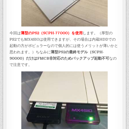
今回は
薄型のPS2（SCPH-77000）を使用
します。（厚型の
PS2でもMX4SIOは使用できますが、その場合は内蔵HDDでの
起動の方がポピュラーなので個人的には使うメリットが薄いかと
思われます。）ちなみに
薄型PS2の最終モデル（SCPH-
90000）だけはFMCB非対応のためバックアップ起動不可
なの
で注意です。