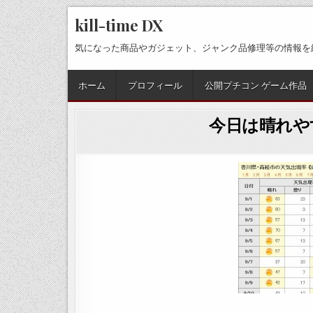
Skip
kill-time DX
to
content
気になった商品やガジェット、ジャンク品修理等の情報を
ホーム
プロフィール
公開プチコン ゲーム作品
今日は晴れや