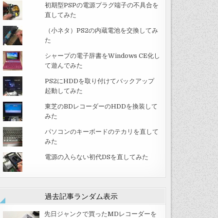
初期型PSPの電源プラグ端子の不具合を
直してみた
（小ネタ）PS2の内蔵電池を交換してみ
た
シャープの電子辞書をWindows CE化し
て遊んでみた
PS2にHDDを取り付けてバックアップ
起動してみた
東芝のBDレコーダーのHDDを換装して
みた
パソコンのキーボードのテカリを直して
みた
電源の入らない初代DSを直してみた
過去記事ランダム表示
先日ジャンクで買ったMDレコーダーを