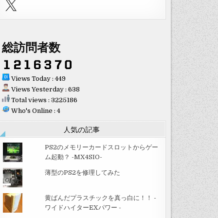
X
総訪問者数
Views Today : 449
Views Yesterday : 638
Total views : 3225186
Who's Online : 4
人気の記事
PS2のメモリーカードスロットからゲー
ム起動？ -MX4SIO-
薄型のPS2を修理してみた
黄ばんだプラスチックを真っ白に！！ -
ワイドハイターEXパワー -