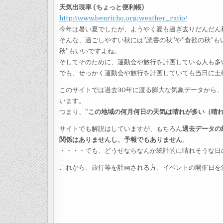
天気出現率 (ちょっと便利帳)
http://www.benricho.org/weather_ratio/
今年は暑い夏でしたが、ようやく夏も過ぎ去りだんだん
そんな、過ごしやすい秋には”読書の秋”や”食欲の秋”も
秋”もいいですよね。
そしてそのために、運動会や旅行を計画している人も多
でも、せっかく運動会や旅行を計画していても当日に土
このサイトでは過去30年に渡る膨大な気象データから
います。
つまり、”
この地域の何月何日の天気は晴れが多い（晴
サイトでも解説はしていますが、もちろん
過去データの
関係はありませんし、予報でもありません
。
・・・・でも、どうせならなんか統計的に晴れそうな日
これから、旅行等を計画される方、イベントの開催日を