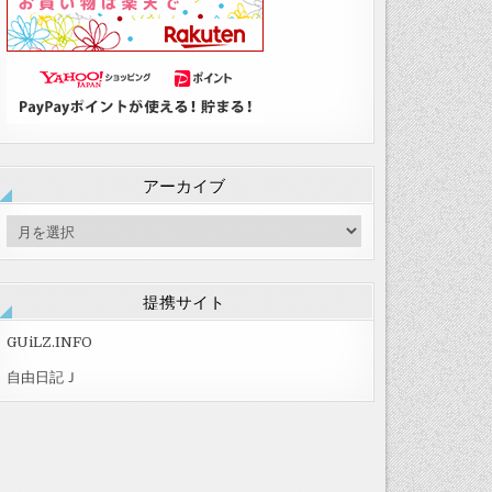
アーカイブ
ア
ー
カ
イ
提携サイト
ブ
GUiLZ.INFO
自由日記Ｊ