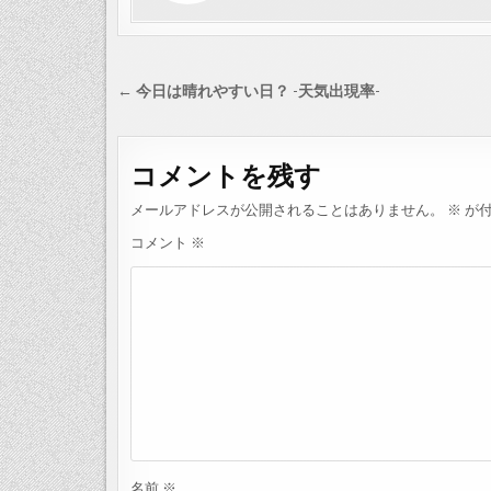
投
← 今日は晴れやすい日？ -天気出現率-
稿
ナ
コメントを残す
ビ
ゲ
メールアドレスが公開されることはありません。
※
が付
ー
コメント
※
シ
ョ
ン
名前
※