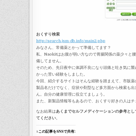
おくすり検索
http://search.jsm-db.info/main2.php
みなさん、常備薬とかって準備してます？
私、Naokitはお腹が弱い方なので胃腸関係の薬少々
備してません。
そのため、先日夜中に体調不良になり頭痛と吐き気に襲
かった苦い経験をしました。
今回、紹介するサイトはそんな経験を踏まえて、市販薬
製品名だけでなく、症状や剤型など多方面から検索も出
ん。自分の健康管理に役立てましょう。
また、新製品情報等もあるので、おくすり好きの人はチ
なお結果は
あくまでセルフメディケーションの参考とし
てください
。
↓この記事をSNSで共有: