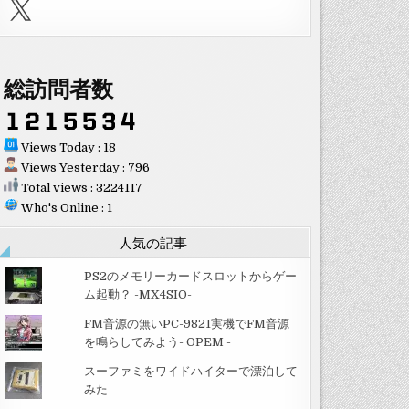
X
総訪問者数
Views Today : 18
Views Yesterday : 796
Total views : 3224117
Who's Online : 1
人気の記事
PS2のメモリーカードスロットからゲー
ム起動？ -MX4SIO-
FM音源の無いPC-9821実機でFM音源
を鳴らしてみよう- OPEM -
スーファミをワイドハイターで漂泊して
みた