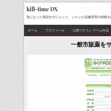
Skip
kill-time DX
to
content
気になった商品やガジェット、ジャンク品修理等の情報を
ホーム
プロフィール
公開プチコン ゲーム作品
一般市販薬をサ