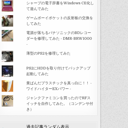
シャープの電子辞書をWindows CE化し
て遊んでみた
ゲームボーイポケットの反射板の交換を
してみた
電源が落ちるパナソニックのBDレコー
ダーを修理してみた - DMR-BRW1000
-
薄型のPS2を修理してみた
PS2にHDDを取り付けてバックアップ
起動してみた
黄ばんだプラスチックを真っ白に！！ -
ワイドハイターEXパワー -
ジャンクファミコンを買ったのでRFス
イッチを自作してみた。（コンデンサ付
き）
過去記事ランダム表示