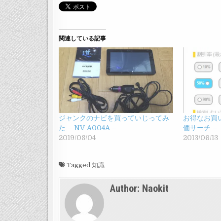
関連している記事
ジャンクのナビを買っていじってみ
お得なお買い
た – NV-A004A –
価サーチ –
2019/08/04
2013/06/13
Tagged
知識
Author:
Naokit