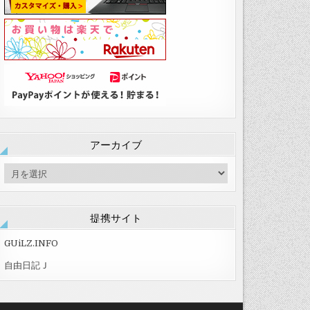
アーカイブ
ア
ー
カ
イ
提携サイト
ブ
GUiLZ.INFO
自由日記Ｊ