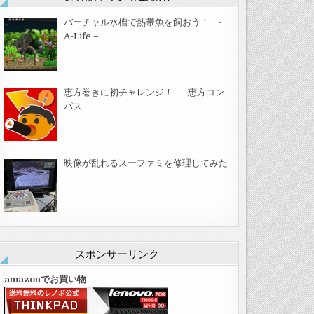
バーチャル水槽で熱帯魚を飼おう！ -
A-Life –
恵方巻きに初チャレンジ！ -恵方コン
パス-
映像が乱れるスーファミを修理してみた
スポンサーリンク
amazonでお買い物