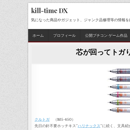
Skip
kill-time DX
to
content
気になった商品やガジェット、ジャンク品修理等の情報を
ホーム
プロフィール
公開プチコン ゲーム作品
芯が回ってトガり
クルトガ
（M5-450）
先日の針不要ホッチキス”
ハリナックス
”に続く、文具紹