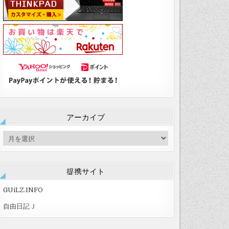
アーカイブ
ア
ー
カ
イ
提携サイト
ブ
GUiLZ.INFO
自由日記Ｊ