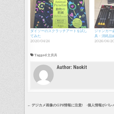
ダイソーのスクラッチアートを試し
ジャンカー
てみた
具・消耗品
2020/04/24
2026/06/2
Tagged
文房具
Author:
Naokit
投
← デジカメ画像のGPS情報に注意! -個人情報がバレ
稿