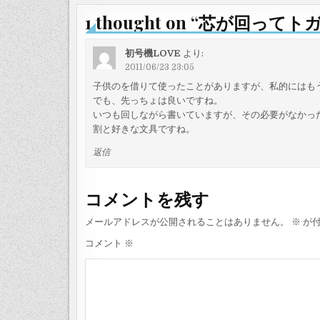
ナ
1 thought on “
芯が回ってトガ
ビ
ゲ
初号機LOVE
より:
2011/06/23 23:05
ー
子供のを借りて使ったことがありますが、私的にはも
シ
でも、先っちょは良いですね。
ョ
いつも回しながら書いていますが、その必要がなかっ
ン
割と好きな文具ですね。
返信
コメントを残す
メールアドレスが公開されることはありません。
※
が付
コメント
※