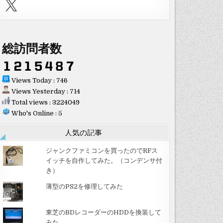
X
総訪問者数
Views Today : 746
Views Yesterday : 714
Total views : 3224049
Who's Online : 5
人気の記事
ジャンクファミコンを買ったのでRFス
イッチを自作してみた。（コンデンサ付
き）
薄型のPS2を修理してみた
東芝のBDレコーダーのHDDを換装して
みた