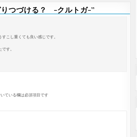
りつづける？ -クルトガ-
”
うすこし重くても良い感じです。
たです。
いている欄は必須項目です