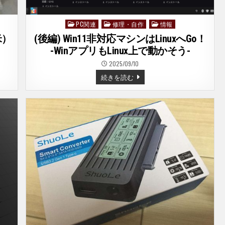
み
た
PC関連
修理・自作
情報
Posted
in
米）
(後編) Win11非対応マシンはLinuxへGo！
-WinアプリもLinux上で動かそう-
2025/09/10
(後
続きを読む
編)
WIN11
非
対
応
マ
シ
ン
は
LINUX
へ
GO！
-
WIN
ア
プ
リ
も
LINUX
上
で
動