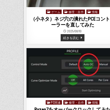
か
そ
う-
ゲーム
修理・自作
情報
Posted
in
（小ネタ）ネジ穴の潰れたPCEコン
ーラーを直してみた
2025/08/10
（小
続きを読む
ネ
タ）
ネ
ジ
穴
の
潰
れ
た
PCE
コ
ン
ト
ロ
ー
ラ
ー
を
直
し
PC関連
修理・自作
情報
Posted
て
み
in
Ryzen7をオーバークロックしてみ