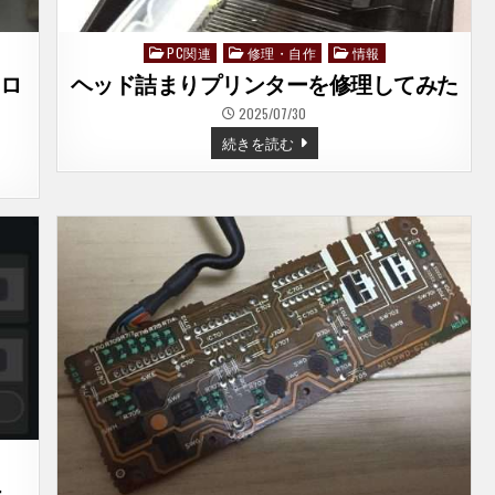
PC関連
修理・自作
情報
Posted
in
トロ
ヘッド詰まりプリンターを修理してみた
2025/07/30
ヘ
続きを読む
ッ
ド
詰
ま
り
プ
リ
ン
タ
ー
を
修
理
し
て
み
た
た