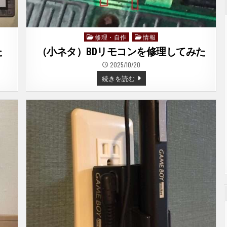
修理・自作
情報
Posted
in
た
（小ネタ）BDリモコンを修理してみた
2025/10/20
（小
続きを読む
ネ
タ）
BD
リ
モ
コ
ン
を
修
理
し
て
み
た