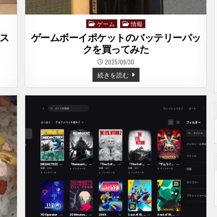
ゲーム
情報
Posted
in
ース
ゲームボーイポケットのバッテリーパッ
クを買ってみた
2025/09/30
ゲ
続きを読む
ー
ム
ボ
ー
イ
ポ
ケ
ッ
ト
の
バ
ッ
テ
リ
ー
パ
ッ
ク
を
買
っ
て