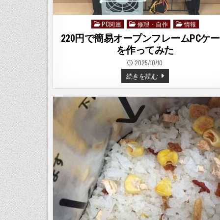
PC関連
修理・自作
情報
Posted
in
220円で簡易オープンフレームPCケ
を作ってみた
2025/10/10
220
続きを読む
円
で
簡
易
オ
ー
プ
ン
フ
レ
ー
ム
PC
ケ
ー
ス
を
作
っ
て
み
た