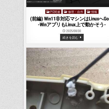
PC関連
修理・自作
情報
Posted
in
(前編) Win11非対応マシンはLinuxへG
-WinアプリもLinux上で動かそう-
2025/08/30
(前
続きを読む
編)
WIN11
非
対
応
マ
シ
ン
は
LINUX
へ
GO！
-
WIN
ア
プ
リ
も
LINUX
上
で
動