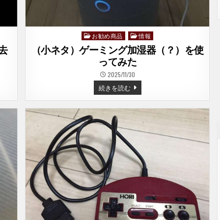
お勧め商品
情報
Posted
in
去
（小ネタ）ゲーミング加湿器（？）を使
ってみた
2025/11/30
（小
続きを読む
ネ
タ）
ゲ
ー
ミ
ン
グ
加
湿
器
（？）
を
使
っ
て
み
た