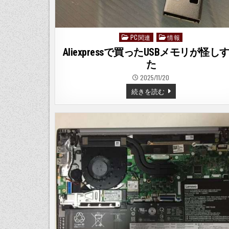
REMOVEWINDOWSAI
–
PC関連
情報
Posted
in
Aliexpressで買ったUSBメモリが怪し
た
2025/11/20
ALIEXPRESS
続きを読む
で
買
っ
た
USB
メ
モ
リ
が
怪
し
す
ぎ
た