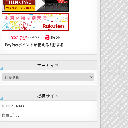
アーカイブ
ア
ー
カ
イ
提携サイト
ブ
GUiLZ.INFO
自由日記Ｊ