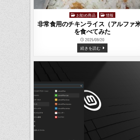
お勧め商品
情報
Posted
in
非常食用のチキンライス（アルファ
を食べてみた
2025/09/20
非
続きを読む
常
食
用
の
チ
キ
ン
ラ
イ
ス
（ア
ル
フ
ァ
米）
を
食
べ
て
み
た