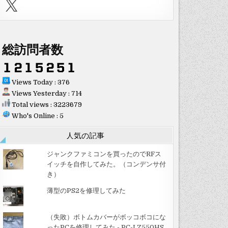
X
総訪問者数
Views Today : 376
Views Yesterday : 714
Total views : 3223679
Who's Online : 5
人気の記事
ジャンクファミコンを買ったのでRFス
イッチを自作してみた。（コンデンサ付
き）
薄型のPS2を修理してみた
（失敗）ボトムカバーがボッコボコにな
ったPCを修理してみた - PC-LZ550HS