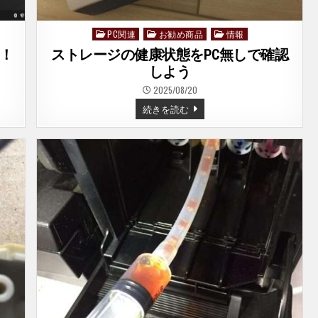
か
そ
う-
PC関連
お勧め商品
情報
Posted
in
o！
ストレージの健康状態をPC無しで確認
しよう
2025/08/20
ス
続きを読む
ト
レ
ー
ジ
の
健
康
状
態
を
PC
無
し
で
確
認
し
よ
う