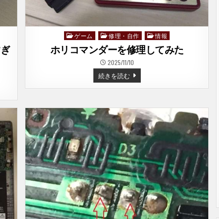
ゲーム
修理・自作
情報
Posted
in
すぎ
ホリコマンダーを修理してみた
2025/11/10
ホ
続きを読む
リ
コ
マ
ン
ダ
ー
を
修
理
し
て
み
た