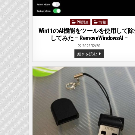
PC関連
情報
Posted
in
Win11のAI機能をツールを使用して除
してみた – RemoveWindowsAI –
2025/12/20
WIN11
続きを読む
の
AI
機
能
を
ツ
ー
ル
を
使
用
し
て
除
去
し
て
み
た
–