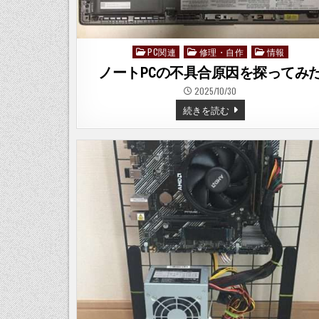
PC関連
修理・自作
情報
Posted
in
ノートPCの不具合原因を探ってみ
2025/10/30
ノ
続きを読む
ー
ト
PC
の
不
具
合
原
因
を
探
っ
て
み
た