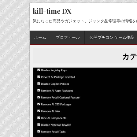
Skip
kill-time DX
to
content
気になった商品やガジェット、ジャンク品修理等の情報を
ホーム
プロフィール
公開プチコン ゲーム作品
カテ