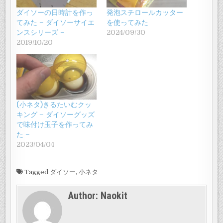
ダイソーの日時計を作っ
発泡スチロールカッター
てみた – ダイソーサイエ
を使ってみた
ンスシリーズ –
2024/09/30
2019/10/20
(小ネタ)きるたいむクッ
キング – ダイソーグッズ
で味付け玉子を作ってみ
た –
2023/04/04
Tagged
ダイソー
,
小ネタ
Author:
Naokit