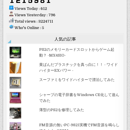
Views Today : 612
Views Yesterday : 796
Total views : 3224711
Who's Online : 5
人気の記事
PS2のメモリーカードスロットからゲーム起
動？ -MX4SIO-
黄ばんだプラスチックを真っ白に！！ - ワイド
ハイターEXパワー -
スーファミをワイドハイターで漂泊してみた
シャープの電子辞書をWindows CE化して遊ん
でみた
薄型のPS2を修理してみた
FM音源の無いPC-9821実機でFM音源を鳴らし