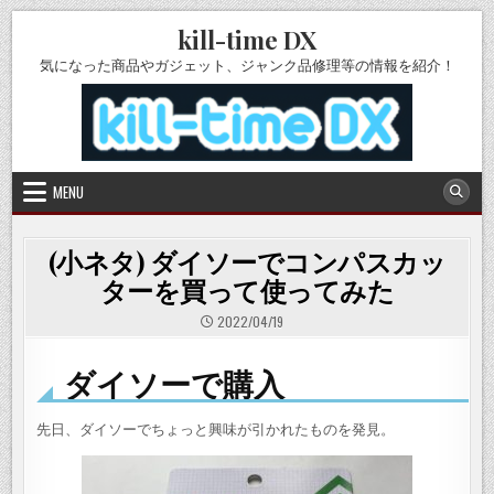
Skip
kill-time DX
to
content
気になった商品やガジェット、ジャンク品修理等の情報を紹介！
MENU
(小ネタ) ダイソーでコンパスカッ
ターを買って使ってみた
2022/04/19
ダイソーで購入
先日、ダイソーでちょっと興味が引かれたものを発見。