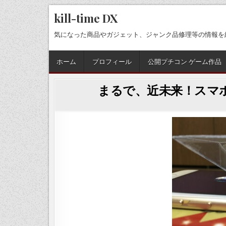
Skip
kill-time DX
to
content
気になった商品やガジェット、ジャンク品修理等の情報を
ホーム
プロフィール
公開プチコン ゲーム作品
まるで、近未来！スマホ