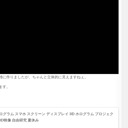
雑に作りましたが、ちゃんと立体的に見えますねぇ。
ます。
。
Dホログラム スマホ スクリーン ディスプレイ 3D ホログラム プロジェク
3D映像 自由研究 夏休み