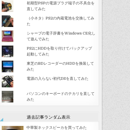
初期型PSPの電源プラグ端子の不具合を
直してみた
（小ネタ）PS2の内蔵電池を交換してみ
た
シャープの電子辞書をWindows CE化し
て遊んでみた
PS2にHDDを取り付けてバックアップ
起動してみた
東芝のBDレコーダーのHDDを換装して
みた
電源の入らない初代DSを直してみた
パソコンのキーボードのテカリを直して
みた
過去記事ランダム表示
中華製ネックスピーカを買ってみた