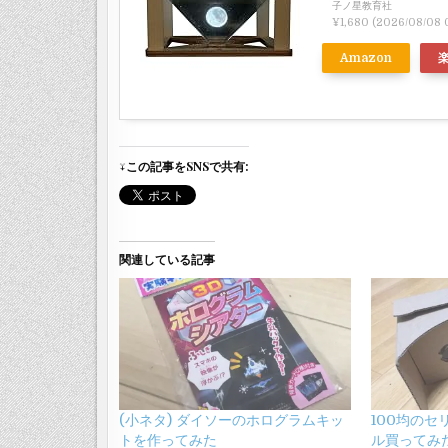
子ノ星教育社
¥1,680
(2026/08/08
Amazon
↓この記事をSNSで共有:
関連している記事
(小ネタ) ダイソーのホログラムキッ
100均のセ
トを作ってみた
ル買ってみ