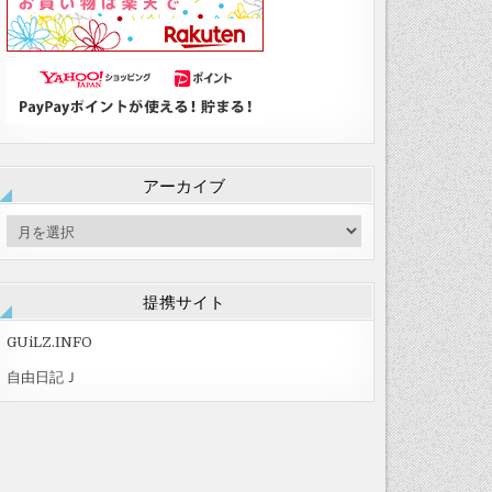
アーカイブ
ア
ー
カ
イ
提携サイト
ブ
GUiLZ.INFO
自由日記Ｊ