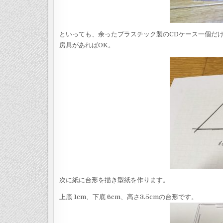
といっても、余ったプラスチック製のCDケース一個だ
房具があればOK。
次に紙に台形を描き型紙を作ります。
上底 1cm、下底 6cm、高さ3.5cmの台形です。