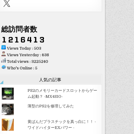
X
総訪問者数
Views Today : 503
Views Yesterday : 638
Total views : 3225240
Who's Online : 5
人気の記事
PS2のメモリーカードスロットからゲー
ム起動？ -MX4SIO-
薄型のPS2を修理してみた
黄ばんだプラスチックを真っ白に！！ -
ワイドハイターEXパワー -