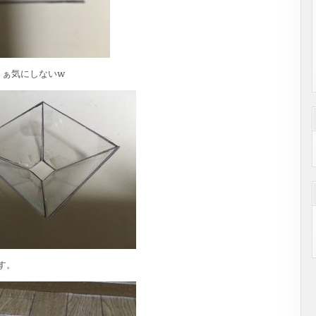
まぁ気にしないw
す。