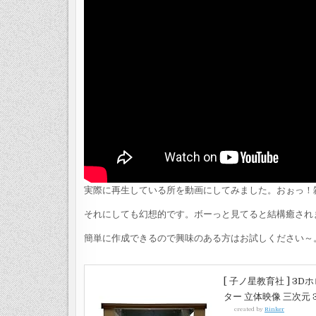
実際に再生している所を動画にしてみました。おぉっ！
それにしても幻想的です。ボーっと見てると結構癒され
簡単に作成できるので興味のある方はお試しください～
[ 子ノ星教育社 ] 3
ター 立体映像 三次元 
created by
Rinker