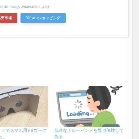
 09:40:06時点 Amazon調べ-
詳細)
楽天市場
Yahooショッピング
リアでスマホ用VRゴーグ
低速なナローバンドを疑似体験して
た。
みる