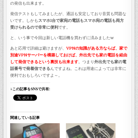
の発信も出来ます。
発信テストもしてみましたが、通話も安定しており音質も問題な
いです。しかも
スマホ1台で家宛の電話もスマホ宛の電話も両方
受けられるので非常に便利
です。
と、いう事で今回は新しい電話機を買わずに済みましたw
あと応用で詳細は避けますが、
VPNの知識がある方ならば、家で
別途VPNサーバーを構築しておけば、外出先でも家の電話を経由
して発信できるという裏技も出来ます
。つまり
外出先でも家の電
話番号で発着信できる
んですよね。これは用途によっては非常に
便利でおもしろいですよ～。
↓この記事をSNSで共有:
関連している記事