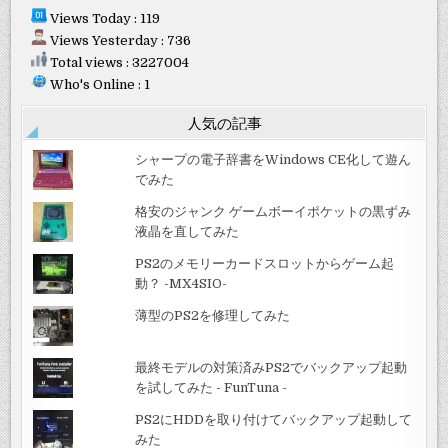
Views Today : 119
Views Yesterday : 736
Total views : 3227004
Who's Online : 1
人気の記事
シャープの電子辞書をWindows CE化して遊ん
でみた
格安のジャンク ゲームボーイポケットの黒ずみ
液晶を直してみた
PS2のメモリーカードスロットからゲーム起
動？ -MX4SIO-
薄型のPS2を修理してみた
最終モデルの対策済みPS2でバックアップ起動
を試してみた - FunTuna -
PS2にHDDを取り付けてバックアップ起動して
みた