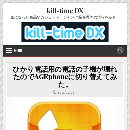
Skip
kill-time DX
to
content
気になった商品やガジェット、ジャンク品修理等の情報を紹介！
MENU
ひかり電話用の電話の子機が壊れ
たのでAGEphoneに切り替えてみ
た。
2018/05/08