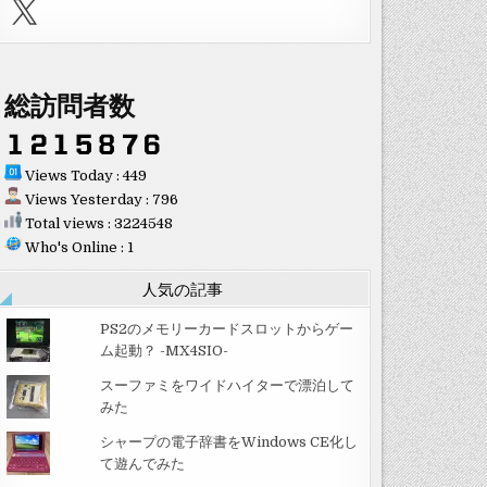
X
総訪問者数
Views Today : 449
Views Yesterday : 796
Total views : 3224548
Who's Online : 1
人気の記事
PS2のメモリーカードスロットからゲー
ム起動？ -MX4SIO-
スーファミをワイドハイターで漂泊して
みた
シャープの電子辞書をWindows CE化し
て遊んでみた