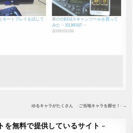
のリモートプレイを試して
車のOBD2スキャンツールを買って
みた – ELM327 –
2019/01/06
ゆるキャラがたくさん -ご当地キャラを探せ！- →
トを無料で提供しているサイト -