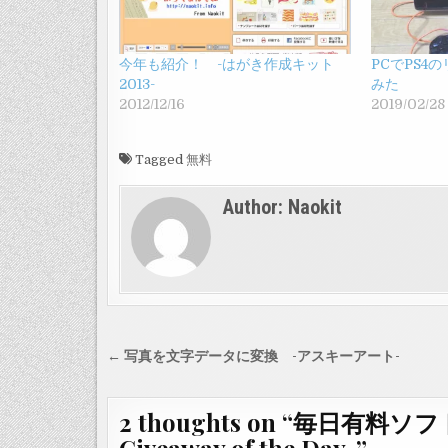
今年も紹介！ -はがき作成キット
PCでPS4
2013-
みた
2012/12/16
2019/02/28
Tagged
無料
Author:
Naokit
投
← 写真を文字データに変換 -アスキーアート-
稿
ナ
2 thoughts on “
毎日有料ソフ
ビ
Giveaway of the Day-
”