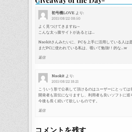
ゲ
ー
初号機LOVE
より:
2011/08/22 08:50
シ
よく見つけてきますね～
ョ
こんな太っ腹サイトがあるとは…
ン
Naokitさんみたいに、PCを上手に活用している人は
まだPCに使われている私は、覗いて勉強!！的な…w
返信
Naokit
より:
2011/08/22 18:21
こういう形で公表して頂けるのはユーザーにとっては
開発者も宣伝になりますし、利用者も良いソフトに巡り会
今後も長く続いて欲しいものです。
返信
コメントを残す