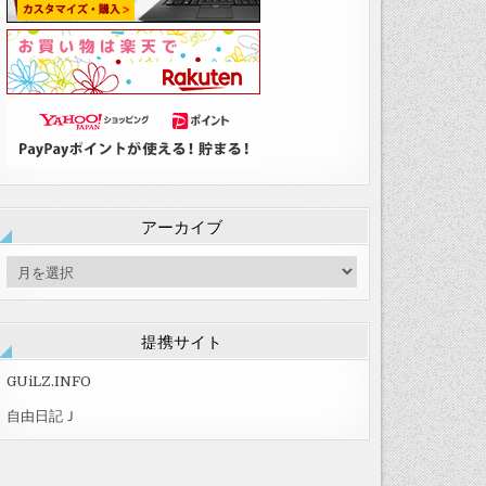
アーカイブ
ア
ー
カ
イ
提携サイト
ブ
GUiLZ.INFO
自由日記Ｊ