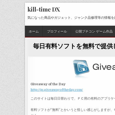
Skip
kill-time DX
to
content
気になった商品やガジェット、ジャンク品修理等の情報を
ホーム
プロフィール
公開プチコン ゲーム作品
毎日有料ソフトを無料で提供しているサ
Giveaway of the Day
http://jp.giveawayoftheday.com/
このサイトは毎日日替わりで、ＰＣ用の有料のアプリケ
有料ソフトが”無料”とかいうと怪しい感じがしますが、