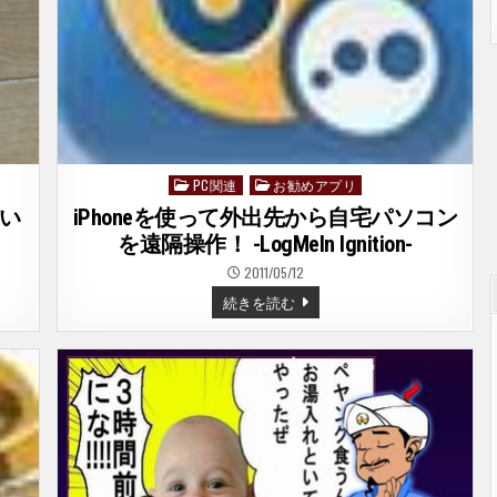
PC関連
お勧めアプリ
Posted
in
とい
iPhoneを使って外出先から自宅パソコン
を遠隔操作！ -LogMeIn Ignition-
2011/05/12
IPHONE
続きを読む
を
使
っ
て
外
出
先
か
ら
自
宅
パ
ソ