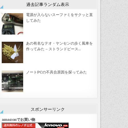
過去記事ランダム表示
電源が入らないスーファミをサクッと直
してみた
あの有名なテオ・ヤンセンの歩く風車を
作ってみた – ストランドビース…
ノートPCの不具合原因を探ってみた
スポンサーリンク
amazonでお買い物