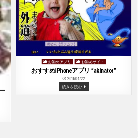
コ
ン
を
遠
隔
操
作！
-
LOGMEIN
IGNITION-
お勧めアプリ
お勧めサイト
Posted
in
おすすめiPhoneアプリ “akinator”
2011/04/22
お
続きを読む
ナー
す
す
め
IPHONE
ア
プ
リ
“AKINATOR”