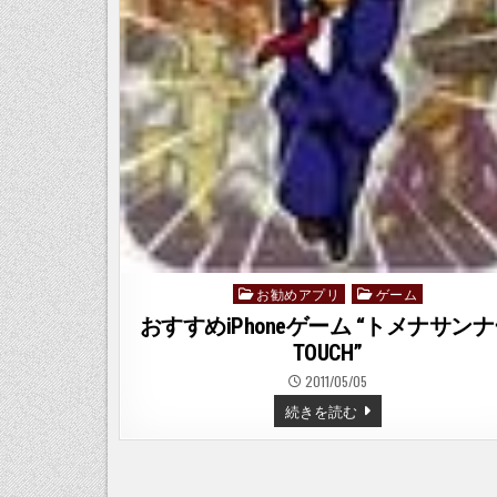
い
じ
っ
て
み
た
お勧めアプリ
ゲーム
Posted
in
おすすめiPhoneゲーム “トメナサン
TOUCH”
2011/05/05
お
続きを読む
す
す
め
IPHONE
ゲ
ー