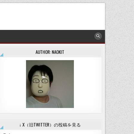
AUTHOR: NAOKIT
↓ X（旧TWITTER）の投稿を見る