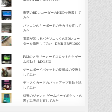
東芝のBDレコーダーのHDDを換装して
みた
パソコンのキーボードのテカリを直して
みた
電源が落ちるパナソニックのBDレコー
ダーを修理してみた - DMR-BRW1000
-
PS2のメモリーカードスロットからゲー
ム起動？ -MX4SIO-
ゲームボーイポケットの反射板の交換を
してみた
ディスクカードのバックアップ起動を試
してみた
格安のジャンク ゲームボーイポケットの
黒ずみ液晶を直してみた