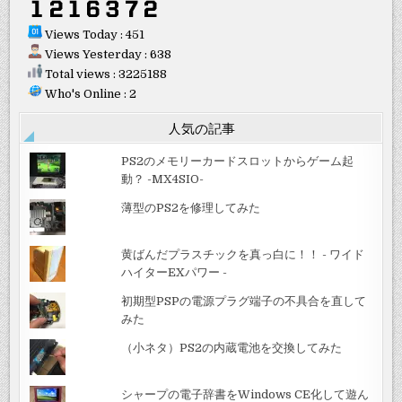
Views Today : 451
Views Yesterday : 638
Total views : 3225188
Who's Online : 2
人気の記事
PS2のメモリーカードスロットからゲーム起
動？ -MX4SIO-
薄型のPS2を修理してみた
黄ばんだプラスチックを真っ白に！！ - ワイド
ハイターEXパワー -
初期型PSPの電源プラグ端子の不具合を直して
みた
（小ネタ）PS2の内蔵電池を交換してみた
シャープの電子辞書をWindows CE化して遊ん