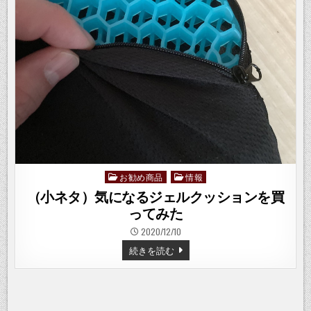
お勧め商品
情報
Posted
in
（小ネタ）気になるジェルクッションを買
ってみた
2020/12/10
（小
続きを読む
ネ
タ）
気
に
な
る