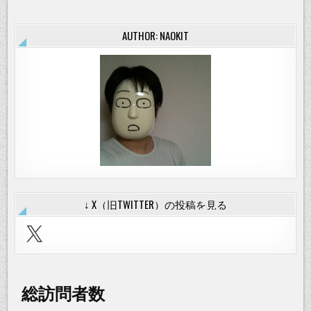
ジ
ェ
ル
ク
AUTHOR: NAOKIT
ッ
シ
ョ
ン
を
買
っ
て
み
た
↓ X（旧TWITTER）の投稿を見る
X
総訪問者数