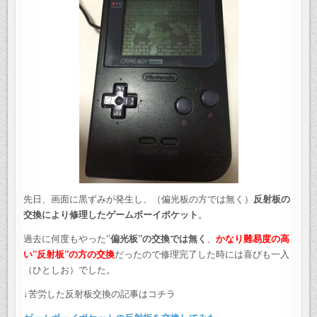
先日、画面に黒ずみが発生し、（偏光板の方では無く）
反射板の
交換により修理したゲームボーイポケット
。
過去に何度もやった”
偏光板”の交換では無く
、
かなり難易度の高
い”反射板”の方の交換
だったので修理完了した時には喜びも一入
（ひとしお）でした。
↓苦労した反射板交換の記事はコチラ