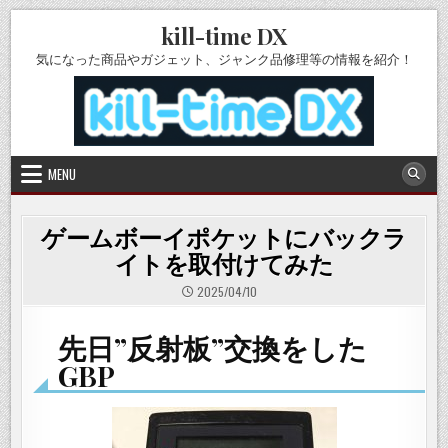
Skip
kill-time DX
to
content
気になった商品やガジェット、ジャンク品修理等の情報を紹介！
MENU
ゲームボーイポケットにバックラ
イトを取付けてみた
2025/04/10
先日”反射板”交換をした
GBP