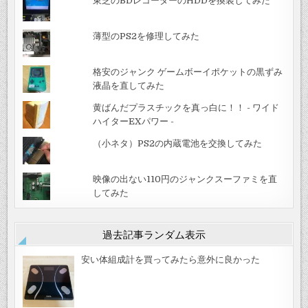
東芝のBDレコーダーのHDDを換装してみた
薄型のPS2を修理してみた
格安のジャンク ゲームボーイポケットの黒ずみ
液晶を直してみた
黄ばんだプラスチックを真っ白に！！ - ワイド
ハイターEXパワー -
（小ネタ）PS2の内蔵電池を交換してみた
映像の出ない110円のジャンクスーファミを直
してみた
過去記事ランダム表示
安い体組成計を買ってみたら意外に良かった