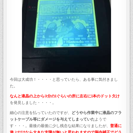
今回は大成功！・・・・と思っていたら、ある事に気付きまし
た。
なんと液晶の上から3分の1ぐらいの所に左右に1本のドット欠け
を発見しました・・・・。
細心の注意を払っていたのですが、
どうやら作業中に液晶のフラ
ットケーブル等にダメージを与えてしまっていた
ようで
す・・・。最後の最後に少し残念な結果になりましたが、
普通に
遊ぶだけなら大きな支障が無いと思われますので脳内補正でどう