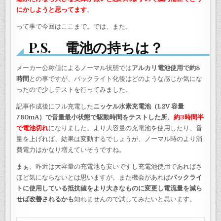
にかしようと思ってます
。
って事で今回はここまで。では、また。
P.S. 電池の持ちは？
メーカー公称値によるノーマル状態では
アルカリ電池使用で約8
時間
との事ですが、バックライト化後はどのような感じか気にな
ったので少しテストを行ってみました。
記事作成後にフル充電した
ニッケル水素充電池（1.2V 容量
780mA）で音量最小状態で駆動時間をテストした所、
約3時間半
で電池切れ
になりました。より大容量の充電池を使用したり、音
量を上げれば、結果は変動するでしょうが、ノーマル時のより消
費電力はかなり増えていそうですね。
まぁ、昨近は大容量の充電池も安いですし充電池使用であればさ
ほど気にならないとは思いますが。また機会があれば
バックライ
トに使用している抵抗値をより大きなものに変更し電流量を減ら
せば改善されるかも
知れませんので試してみたいと思います。