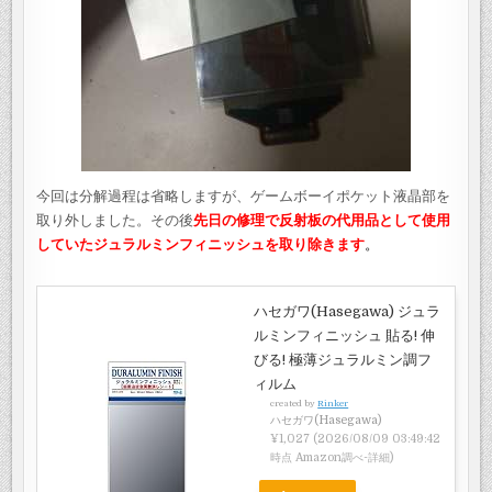
今回は分解過程は省略しますが、ゲームボーイポケット液晶部を
取り外しました。その後
先日の修理で反射板の代用品として使用
していたジュラルミンフィニッシュを取り除きます
。
ハセガワ(Hasegawa) ジュラ
ルミンフィニッシュ 貼る! 伸
びる! 極薄ジュラルミン調フ
ィルム
created by
Rinker
ハセガワ(Hasegawa)
¥1,027
(2026/08/09 03:49:42
時点 Amazon調べ-
詳細)