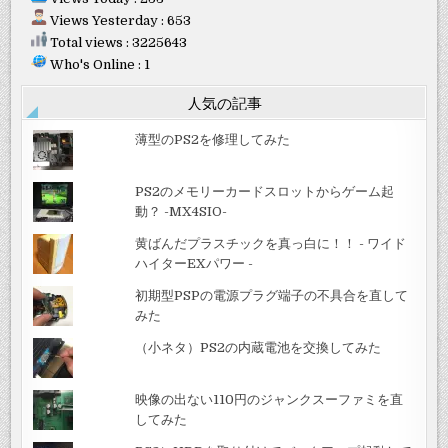
Views Yesterday : 653
Total views : 3225643
Who's Online : 1
人気の記事
薄型のPS2を修理してみた
PS2のメモリーカードスロットからゲーム起
動？ -MX4SIO-
黄ばんだプラスチックを真っ白に！！ - ワイド
ハイターEXパワー -
初期型PSPの電源プラグ端子の不具合を直して
みた
（小ネタ）PS2の内蔵電池を交換してみた
映像の出ない110円のジャンクスーファミを直
してみた