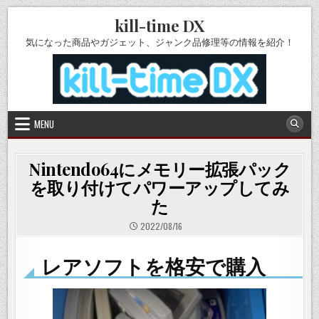
Skip
kill-time DX
to
content
気になった商品やガジェット、ジャンク品修理等の情報を紹介！
MENU
Nintendo64にメモリー拡張パック
を取り付けてパワーアップしてみ
た
2022/08/16
レアソフトを格安で購入