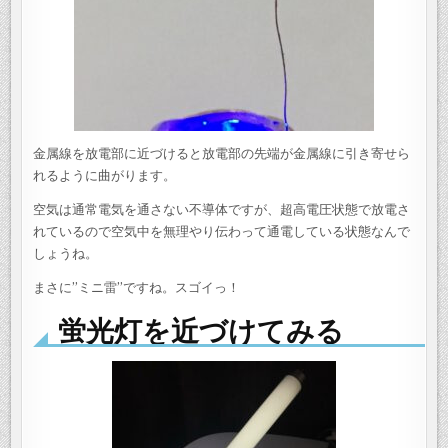
金属線を放電部に近づけると放電部の先端が金属線に引き寄せら
れるように曲がります。
空気は通常電気を通さない不導体ですが、超高電圧状態で放電さ
れているので空気中を無理やり伝わって通電している状態なんで
しょうね。
まさに”ミニ雷”ですね。スゴイっ！
蛍光灯を近づけてみる