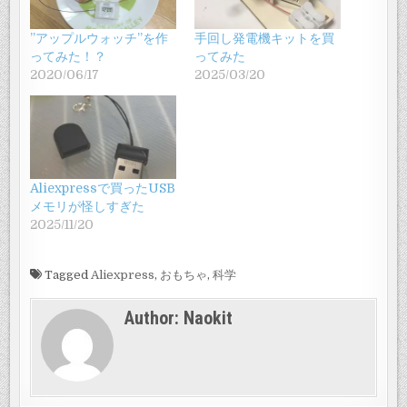
”アップルウォッチ”を作
手回し発電機キットを買
ってみた！？
ってみた
2020/06/17
2025/03/20
Aliexpressで買ったUSB
メモリが怪しすぎた
2025/11/20
Tagged
Aliexpress
,
おもちゃ
,
科学
Author:
Naokit