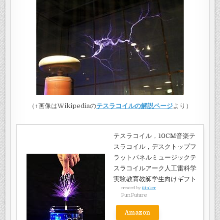
（↑画像はWikipediaの
テスラコイルの解説ページ
より）
テスラコイル，10CM音楽テ
スラコイル，デスクトップフ
ラットパネルミュージックテ
スラコイルアーク人工雷科学
実験教育教師学生向けギフト
created by
Rinker
FunFuture
Amazon