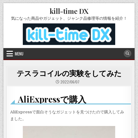
Skip
kill-time DX
to
content
気になった商品やガジェット、ジャンク品修理等の情報を紹介！
MENU
テスラコイルの実験をしてみた
2022/06/07
AliExpressで購入
AliExpressで面白そうなガジェットを見つけたので購入してみ
ました。