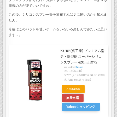
重曹の方が楽でいいですね。
この後、シリコンスプレー等を塗布すれば更に良いのかも知れま
せん。
今後はこのパッドを使いゲームをいろいろ楽しんでみたいと思い
ます～。
KURE(呉工業) プレミアム滑
走・離型剤 スーパーシリコ
ンスプレー 420ml 1072
created by
Rinker
KURE(呉工業)
¥757
(2026/08/07 16:30:09時
点 Amazon調べ-
詳細)
Amazon
楽天市場
Yahooショッピング