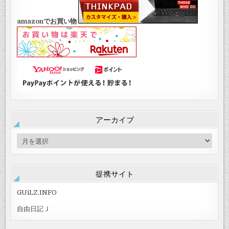
amazonでお買い物
アーカイブ
ア
ー
カ
イ
提携サイト
ブ
GUiLZ.INFO
自由日記Ｊ