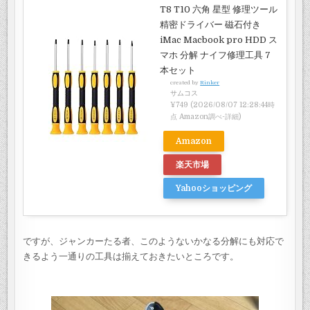
T8 T10 六角 星型 修理ツール
精密ドライバー 磁石付き
iMac Macbook pro HDD ス
マホ 分解 ナイフ修理工具 7
本セット
created by
Rinker
サムコス
¥749
(2026/08/07 12:28:44時
点 Amazon調べ-
詳細)
Amazon
楽天市場
Yahooショッピング
ですが、ジャンカーたる者、このようないかなる分解にも対応で
きるよう一通りの工具は揃えておきたいところです。