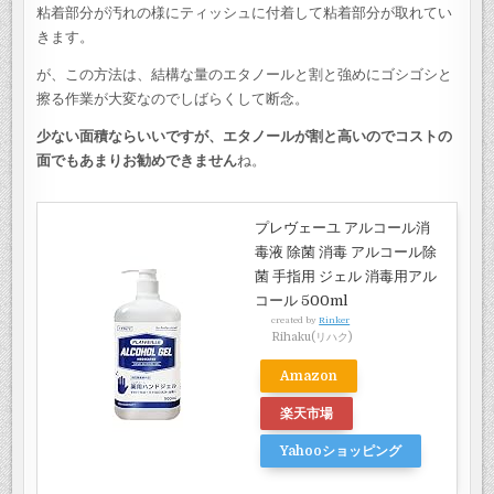
粘着部分が汚れの様にティッシュに付着して粘着部分が取れてい
きます。
が、この方法は、結構な量のエタノールと割と強めにゴシゴシと
擦る作業が大変なのでしばらくして断念。
少ない面積ならいいですが、エタノールが割と高いのでコストの
面でもあまりお勧めできません
ね。
プレヴェーユ アルコール消
毒液 除菌 消毒 アルコール除
菌 手指用 ジェル 消毒用アル
コール 500ml
created by
Rinker
Rihaku(リハク)
Amazon
楽天市場
Yahooショッピング