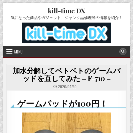
Skip
kill-time DX
to
content
気になった商品やガジェット、ジャンク品修理等の情報を紹介！
MENU
加水分解してベトベトのゲームパ
ッドを直してみた – F-710 –
2020/04/30
ゲームパッドが100円！