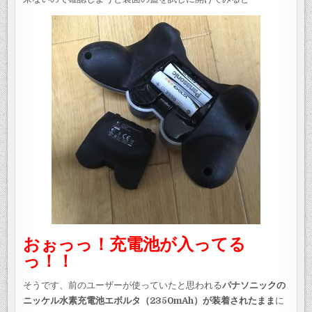
おぉっっ！充電池が入ってる
っ！！
そうです、前のユーザーが使っていたと思われる
パナソニックの
ニッケル水素充電池エボルタ（2350mAh）が装着されたまま
に