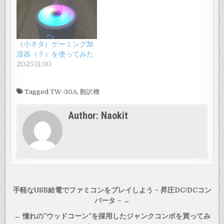
（小ネタ）ゲーミング加
湿器（？）を使ってみた
2025/11/30
Tagged
TW-30A
,
翻訳機
Author:
Naokit
投
手軽なUSB給電でファミコンをプレイしよう – 昇圧DC/DCコン
稿
バータ – →
ナ
← 憧れの”ウッドコーン”を採用したジャンクコンポを買ってみ