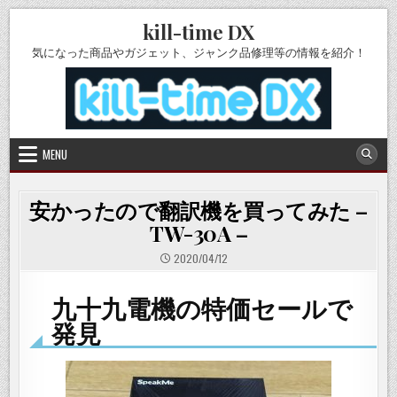
Skip
kill-time DX
to
content
気になった商品やガジェット、ジャンク品修理等の情報を紹介！
MENU
安かったので翻訳機を買ってみた –
TW-30A –
2020/04/12
九十九電機の特価セールで
発見