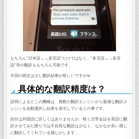
もちろん”日本語←→多言語”だけではなく、”多言語←→多言
語”等の翻訳ももちろん可能です。
今回の例文は少し翻訳結果が怪しいですがw
具体的な翻訳精度は？
説明によるとこの機種は、複数の翻訳エンジンから最適な翻訳エ
ンジンを自動選択し結果を表示しているとの事です。
自分は外国語に詳しくはありませんが、軽く日常会話を英語に翻
訳させてみた限りでは不自然な翻訳は少なく、なかなか良い感じ
に翻訳してくれている感じがします。