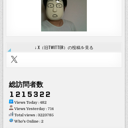
↓ X（旧TWITTER）の投稿を見る
X
総訪問者数
Views Today : 482
Views Yesterday : 714
Total views : 3223785
Who's Online : 2