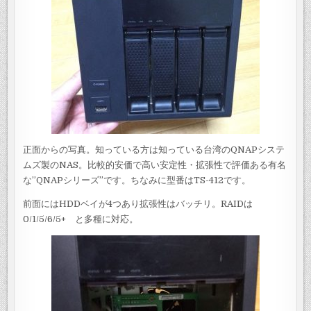
正面からの写真。知っている方は知っている台湾のQNAPシステ
ムズ製のNAS。比較的安価で高い安定性・拡張性で評価ある有名
な”QNAPシリーズ”です。ちなみに型番はTS-412です。
前面にはHDDベイが4つあり拡張性はバッチリ。RAIDは
0/1/5/6/5+ と多種に対応。