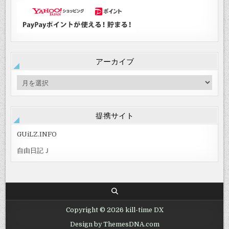
アーカイブ
ア
ー
カ
イ
提携サイト
ブ
GUiLZ.INFO
自由日記Ｊ
Copyright © 2026 kill-time DX
Design by ThemesDNA.com