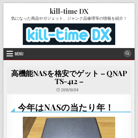
Skip
kill-time DX
to
content
気になった商品やガジェット、ジャンク品修理等の情報を紹介！
MENU
高機能NASを格安でゲット – QNAP
TS-412 –
2019/10/04
今年はNASの当たり年！