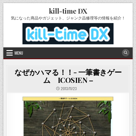
Skip
kill-time DX
to
content
気になった商品やガジェット、ジャンク品修理等の情報を紹介！
MENU
なぜかハマる！！- 一筆書きゲー
ム ICOSIEN –
2013/11/23