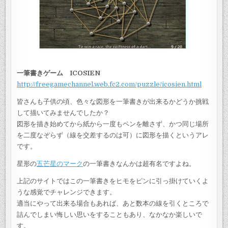
一筆書きゲーム ICOSIEN
http://freegamechannel.web.fc2.com/puzzle/icosien.html
皆さんも子供の頃、色々な図形を一筆書きが出来るかどうか挑戦
して描いてみませんでしたか？
図形を描き始めてから紙から一度もペンを離さず、かつ同じ場所
を二度なぞらず（線を交差するのは可）に図形を描くというアレ
です。
星形の
五芒星のマーク
の一筆書きなんかは超有名ですよね。
上記のサイトではこの一筆書きをヒモをピンに引っ掛けていくよ
うな感覚でチャレンジできます。
適当にやって出来る場合もあれば、あと数本の線を引くところで
詰んでしまい悔しい思いをすることもあり、なかなか楽しいで
す。