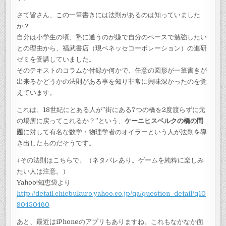
さて皆さん、この一筆書きには法則があるのは知っていました
か？
自分は小学生の頃、塾に通うのが嫌で自分のペースで勉強したい
との理由から、福武書店（現ベネッセコーポレーション）の進研
ゼミを受講していました。
そのテキストのコラムか付録か何かで、任意の図形が一筆書きが
出来るかどうかの法則がある事を知り非常に興味深かったのを覚
えています。
これは、18世紀にとある人が”街にある7つの橋を2度渡らずに元
の場所に戻ってこれるか？”という、
ケーニヒスベルクの橋の問
題
に対して有名な数学・物理学者のオイラーという人が法則を導
き出したものだそうです。
↓その法則はこちらで。（ネタバレあり。ゲームを純粋に楽しみ
たい人は注意。）
Yahoo!知恵袋より
http://detail.chiebukuro.yahoo.co.jp/qa/question_detail/q10
90450460
あと、最近はiPhoneのアプリもありますね。これもなかなか面