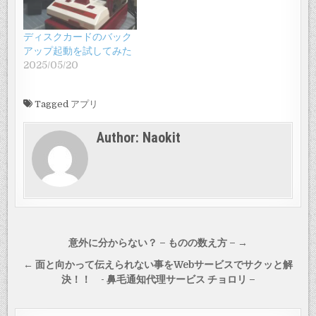
ディスクカードのバック
アップ起動を試してみた
2025/05/20
Tagged
アプリ
Author:
Naokit
投
意外に分からない？ – ものの数え方 – →
稿
← 面と向かって伝えられない事をWebサービスでサクッと解
ナ
決！！ - 鼻毛通知代理サービス チョロリ –
ビ