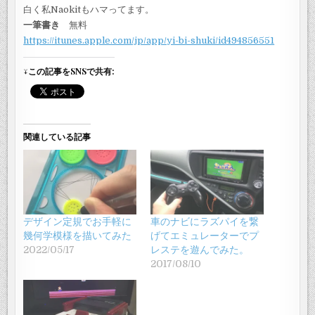
白く私Naokitもハマってます。
一筆書き
無料
https://itunes.apple.com/jp/app/yi-bi-shuki/id494856551
↓この記事をSNSで共有:
関連している記事
デザイン定規でお手軽に
車のナビにラズパイを繋
幾何学模様を描いてみた
げてエミュレーターでプ
2022/05/17
レステを遊んでみた。
2017/08/10