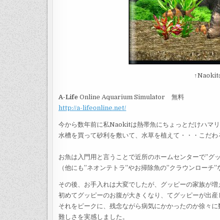
↑Nao
A-Life
Online Aquarium Simulator 無料
http://a-lifeonline.net/
今から数年前に私Naokitは熱帯魚にちょっとだけハ
水槽を買って砂利を敷いて、水草を植えて・・・こだわ
お魚は入門用と言うことで近所のホームセンターで”グ
（他にも”ネオンテトラ”やお掃除魚の”クラウンローチ
その後、お手入れは大変でしたが、グッピーの家族が増
初めてグッピーのお腹が大きくなり、てグッピーが出産
それをピークに、残念ながら病気にかかったのか徐々に
難しさを実感しました。