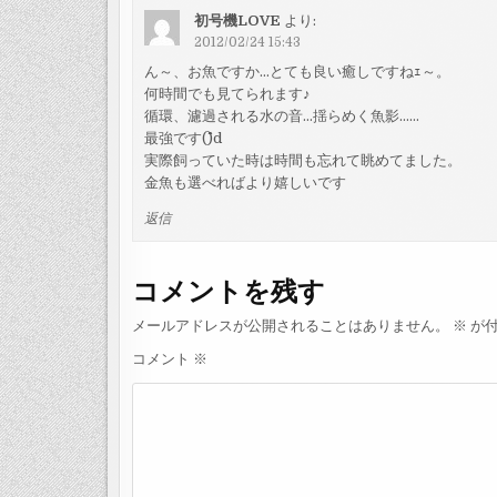
ゲ
初号機LOVE
より:
ー
2012/02/24 15:43
シ
ん～、お魚ですか…とても良い癒しですねｪ～。
ョ
何時間でも見てられます♪
ン
循環、濾過される水の音…揺らめく魚影……
最強です(^^)d
実際飼っていた時は時間も忘れて眺めてました。
金魚も選べればより嬉しいです
返信
コメントを残す
メールアドレスが公開されることはありません。
※
が付
コメント
※