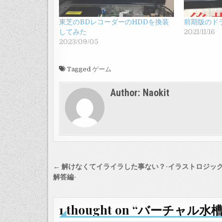
東芝のBDレコーダーのHDDを換装
前期版のド
してみた
2021/11/16
2023/09/05
Tagged
ゲーム
Author:
Naokit
投
← 解けなくてイライラした事ない？-イラストロジッ
稿
解答編-
ナ
ビ
1 thought on “
バーチャル水槽で