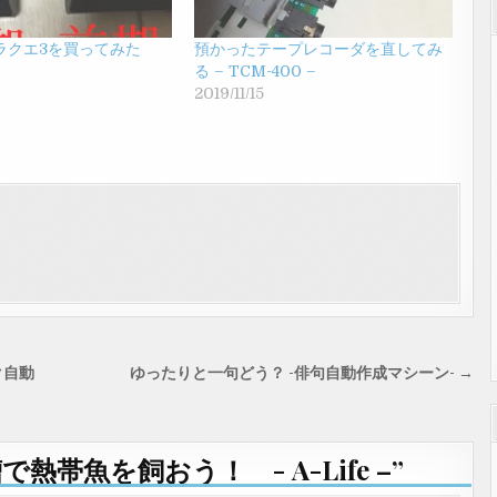
ラクエ3を買ってみた
預かったテープレコーダを直してみ
る – TCM-400 –
2019/11/15
ク自動
ゆったりと一句どう？ -俳句自動作成マシーン- →
熱帯魚を飼おう！ - A-Life –
”