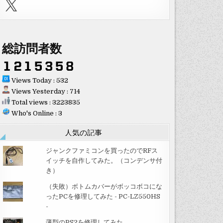
X
総訪問者数
Views Today : 532
Views Yesterday : 714
Total views : 3223835
Who's Online : 3
人気の記事
ジャンクファミコンを買ったのでRFス
イッチを自作してみた。（コンデンサ付
き）
（失敗）ボトムカバーがボッコボコにな
ったPCを修理してみた - PC-LZ550HS
-
薄型のPS2を修理してみた