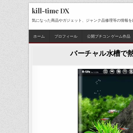
Skip
kill-time DX
to
content
気になった商品やガジェット、ジャンク品修理等の情報を
ホーム
プロフィール
公開プチコン ゲーム作品
バーチャル水槽で熱帯魚