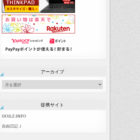
アーカイブ
ア
ー
カ
イ
提携サイト
ブ
GUiLZ.INFO
自由日記Ｊ