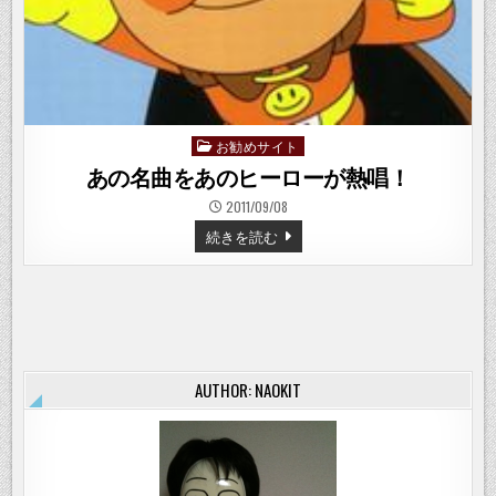
お勧めサイト
Posted
in
あの名曲をあのヒーローが熱唱！
2011/09/08
あ
続きを読む
の
名
曲
を
あ
の
ヒ
ー
ロ
ー
AUTHOR: NAOKIT
が
熱
唱！