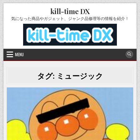
Skip
kill-time DX
to
content
気になった商品やガジェット、ジャンク品修理等の情報を紹介！
MENU
タグ:
ミュージック