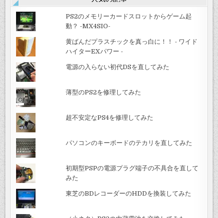
PS2のメモリーカードスロットからゲーム起
動？ -MX4SIO-
黄ばんだプラスチックを真っ白に！！ - ワイド
ハイターEXパワー -
電源の入らない初代DSを直してみた
薄型のPS2を修理してみた
超不安定なPS4を修理してみた
パソコンのキーボードのテカリを直してみた
初期型PSPの電源プラグ端子の不具合を直して
みた
東芝のBDレコーダーのHDDを換装してみた