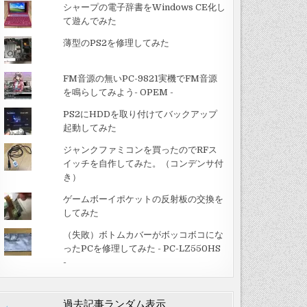
シャープの電子辞書をWindows CE化し
て遊んでみた
薄型のPS2を修理してみた
FM音源の無いPC-9821実機でFM音源
を鳴らしてみよう- OPEM -
PS2にHDDを取り付けてバックアップ
起動してみた
ジャンクファミコンを買ったのでRFス
イッチを自作してみた。（コンデンサ付
き）
ゲームボーイポケットの反射板の交換を
してみた
（失敗）ボトムカバーがボッコボコにな
ったPCを修理してみた - PC-LZ550HS
-
過去記事ランダム表示