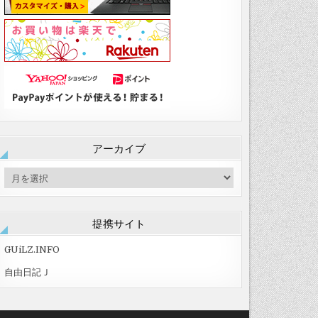
アーカイブ
ア
ー
カ
イ
提携サイト
ブ
GUiLZ.INFO
自由日記Ｊ