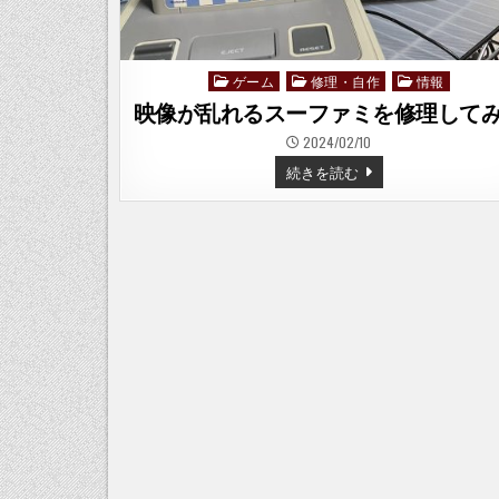
ゲーム
修理・自作
情報
Posted
in
映像が乱れるスーファミを修理して
2024/02/10
映
続きを読む
像
が
乱
れ
る
ス
ー
フ
ァ
ミ
を
修
理
し
て
み
た