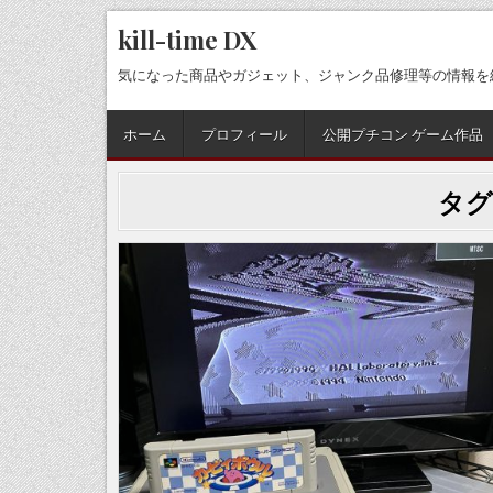
Skip
kill-time DX
to
content
気になった商品やガジェット、ジャンク品修理等の情報を
ホーム
プロフィール
公開プチコン ゲーム作品
タグ