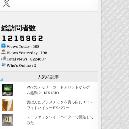
X
総訪問者数
Views Today : 588
Views Yesterday : 796
Total views : 3224687
Who's Online : 2
人気の記事
PS2のメモリーカードスロットからゲー
ム起動？ -MX4SIO-
黄ばんだプラスチックを真っ白に！！ -
ワイドハイターEXパワー -
スーファミをワイドハイターで漂泊して
みた