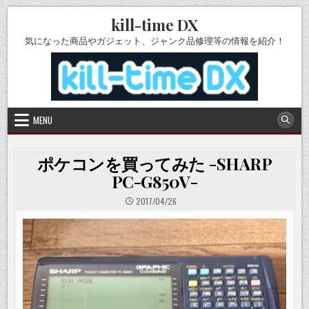
Skip
kill-time DX
to
content
気になった商品やガジェット、ジャンク品修理等の情報を紹介！
MENU
ポケコンを買ってみた -SHARP
PC-G850V-
2017/04/26