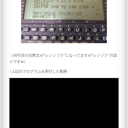
（10行目の注釈文が”レンンゾク”になってますが”レンゾク”の誤
りですw）
↓上記のプログラムを実行した動画