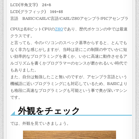
LCD(半角文字) 24×6
LCD(グラフィック) 144×48
言語 BASIC/CASL/C言語/CASL/Z80アセンブラ/PICアセンブラ
CPUは名8ビットCPUの
Z80
であり、歴代ポケコンの中では最速
クラスです。
と言っても、今のパソコンのスペック基準からすると、とんでも
なく非力な感じがしますが、当時は逆にこの制限の中でいかに短
い効率的なプログラミングを書くか、いかに高速に動作させるア
ルゴリズムを書くかプログラマーのセンスが磨かれるいい時代で
もありました。
また、自分は勉強したこと無いのですが、アセンブラ言語という
機械語に近いプログラミングにも対応しているため、BASICより
も格段に高速なプログラミングも可能という事で奥が深いマシン
です。
外観をチェック
では、外観を見ていきましょう。