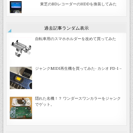
東芝のBDレコーダーのHDDを換装してみた
過去記事ランダム表示
自転車用のスマホホルダーを改めて買ってみた
ジャンクMIDI再生機を買ってみた- カシオ FD-1 –
隠れた名機！？ ワンダースワンカラーをジャンク
でゲット。