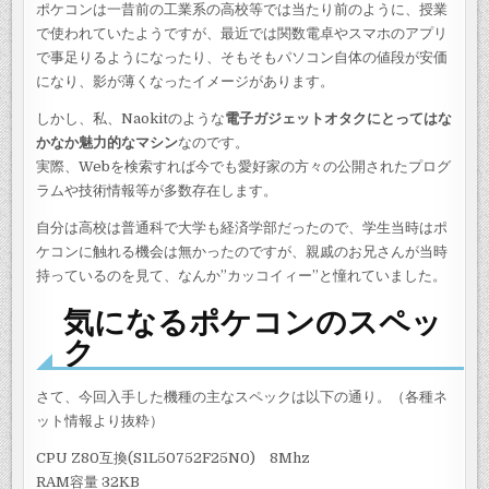
ポケコンは一昔前の工業系の高校等では当たり前のように、授業
で使われていたようですが、最近では関数電卓やスマホのアプリ
で事足りるようになったり、そもそもパソコン自体の値段が安価
になり、影が薄くなったイメージがあります。
しかし、私、Naokitのような
電子ガジェットオタクにとってはな
かなか魅力的なマシン
なのです。
実際、Webを検索すれば今でも愛好家の方々の公開されたプログ
ラムや技術情報等が多数存在します。
自分は高校は普通科で大学も経済学部だったので、学生当時はポ
ケコンに触れる機会は無かったのですが、親戚のお兄さんが当時
持っているのを見て、なんか”カッコイィー”と憧れていました。
気になるポケコンのスペッ
ク
さて、今回入手した機種の主なスペックは以下の通り。（各種ネ
ット情報より抜粋）
CPU Z80互換(S1L50752F25N0) 8Mhz
RAM容量 32KB