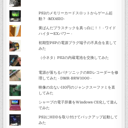
PS2のメモリーカードスロットからゲーム起
動？ -MX4SIO-
黄ばんだプラスチックを真っ白に！！ - ワイド
ハイターEXパワー -
初期型PSPの電源プラグ端子の不具合を直して
みた
（小ネタ）PS2の内蔵電池を交換してみた
電源が落ちるパナソニックのBDレコーダーを修
理してみた - DMR-BRW1000 -
映像の出ない110円のジャンクスーファミを直
してみた
シャープの電子辞書をWindows CE化して遊ん
でみた
PS2にHDDを取り付けてバックアップ起動して
みた