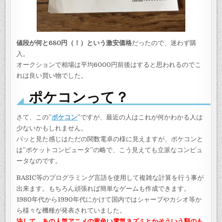
値段が何と680円（！）という激安価格
だったので、迷わず購
入。
オークションで相場は平均6000円前後はすると思われるのでこ
れは良い買い物でした。
ポケコンって？
さて、この”
ポケコン
”ですが、最近の人はこれが何かわかる人は
少ないかもしれません。
パッと見た感じはただの関数電卓の様に見えますが、ポケコンと
は”ポケットコンピュータ”の略で、こう見えても立派なコンピュ
ータなのです。
BASIC等のプログラミング言語を使用して複雑な計算を行う事が
出来ます。もちろん頑張れば簡単なゲームも作成できます。
1980年代から1990年代にかけて国内ではシャープやカシオ等か
ら様々な機種が発表されていました。
決して、あの人気アニメの黄色い電気ネズミとかそういう類のも