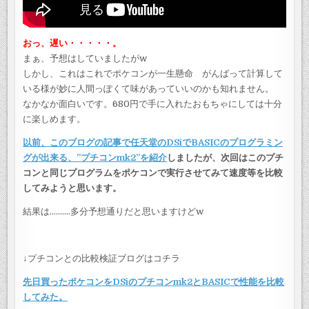
おっ、遅い・・・・・。
まぁ、予想はしていましたがw
しかし、これはこれでポケコンが一生懸命 がんばって計算して
いる様が妙に人間っぽくて味があっていいのかも知れません。
なかなか面白いです。680円で手に入れたおもちゃにしては十分
に楽しめます。
以前、このブログの記事で任天堂のDSiでBASICのプログラミン
グが出来る、”プチコンmk2”を紹介
しましたが、次回はこのプチ
コンと同じプログラムをポケコンで実行させてみて速度等を比較
してみようと思います。
結果は……….多分予想通りだと思いますけどw
↓プチコンとの比較検証ブログはコチラ
先日買ったポケコンをDSiのプチコンmk2とBASICで性能を比較
してみた。