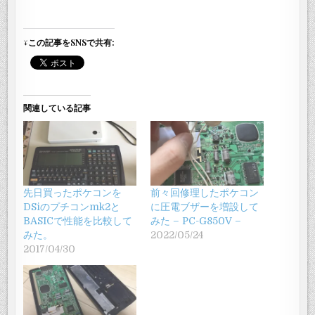
↓この記事をSNSで共有:
関連している記事
先日買ったポケコンを
前々回修理したポケコン
DSiのプチコンmk2と
に圧電ブザーを増設して
BASICで性能を比較して
みた – PC-G850V –
みた。
2022/05/24
2017/04/30