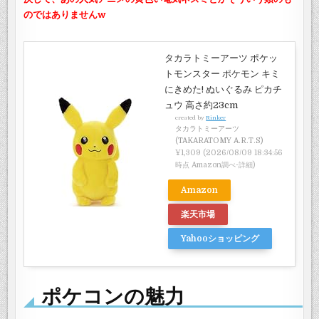
のではありませんw
タカラトミーアーツ ポケッ
トモンスター ポケモン キミ
にきめた! ぬいぐるみ ピカチ
ュウ 高さ約23cm
created by
Rinker
タカラトミーアーツ
(TAKARATOMY A.R.T.S)
¥1,309
(2026/08/09 18:34:56
時点 Amazon調べ-
詳細)
Amazon
楽天市場
Yahooショッピング
ポケコンの魅力